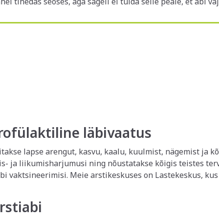
el tihedas seoses, aga sageli ei tulda selle peale, et abi v
rofülaktiline läbivaatus
gitakse lapse arengut, kasvu, kaalu, kuulmist, nägemist ja k
mis- ja liikumisharjumusi ning nõustatakse kõigis teistes t
ses on Lastekeskus, kus käivad terved imikud ja
istes tervisekontrollides. See on eraldi mängualaga tsoon 
 palume haige või haiguskahtlase lapsega sellesse tsooni mitt
rstiabi
estunud, aga teil on pandud aeg terve lapse läbivaatuseks 