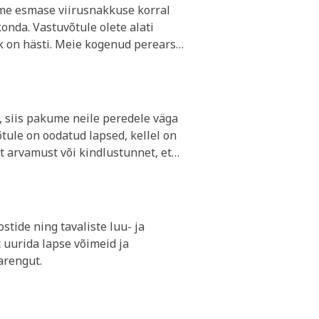
 näiteks kutsudes lapse vastuvõtule
ti palume lastekeskusesse mitte
onda. Vastuvõtule olete alati
st austada, et kaitsta terveid lapsi.
Kestvus:
30
ik on hästi. Meie kogenud perearst
 suuname röntgenisse.
 nii ei suunata teid tervete laste
vastuvõttu, palume broneerida mitu
t, siis pakume neile peredele väga
t arvamust või kindlustunnet, et
tide ning tavaliste luu- ja
 uurida lapse võimeid ja
arengut.
a täpsust nõudvaid mänge)