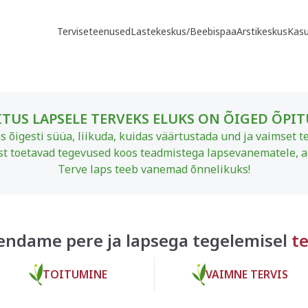
Terviseteenused
Lastekeskus/Beebispaa
Arstikeskus
Kasu
TUS LAPSELE TERVEKS ELUKS ON ÕIGED ÕPI
s õigesti süüa, liikuda, kuidas väärtustada und ja vaimset te
ist toetavad tegevused koos teadmistega lapsevanematele, aga
Terve laps teeb vanemad õnnelikuks!
endame pere ja lapsega tegelemisel
te
TOITUMINE
VAIMNE TERVIS