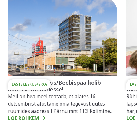
Meie Lastekeskus/Beebispaa kolib
Kui
LASTEKESKUS/SPAA
LAS
uutesse ruumidesse!
tun
Meil on hea meel teatada, et alates 16.
Rühi
detsembrist alustame oma tegevust uutes
laps
ruumides aadressil Pärnu mnt 113! Kolimine
harj
LOE ROHKEM
LOE
tähistab meie kasvamist j
igap