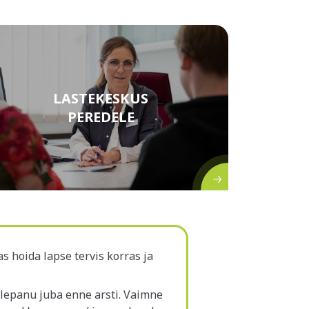
LASTEKESKUS
PEREDELE
LOE ROHKEM
s hoida lapse tervis korras ja
lepanu juba enne arsti. Vaimne