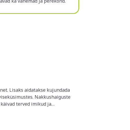
ajavad ka vanemad ja perekond.
õnet. Lisaks aidatakse kujundada
erviseküsimustes. Nakkushaiguste
ning seal on olemas ka hubane ruum
e tulla, et nakkust mitte levitada.
Lastekeskusesse, palume meid