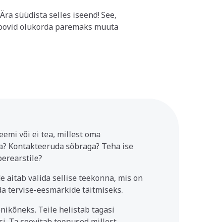
Eestis läbi ainult Sinu Arsti
 Ära süüdista selles iseend! See,
 proovid olukorda paremaks muuta
vad. Tegelikult tasub nõu küsida
hju, lähedase raske haigus ja/või
 teenust)
 ühegi paketi raamidesse (nt
las viibimine, muud elumuutused)
lmistada (saate kaasa trimestri
eemi või ei tea, millest oma
a? Kontakteeruda sõbraga? Teha ise
perearstile?
 aitab valida sellise teekonna, mis on
da tervise-eesmärkide täitmiseks.
nikõneks. Teile helistab tagasi
si. Ta soovitab teenused millest