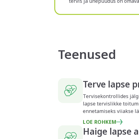
tervis ja unepuudus on omavah
Teenused
Terve lapse p
Tervisekontrollides jäl
lapse tervislikke toitu
ennetamiseks viiakse läbi vaktsineerimisi. Meie arstikesku
väikelapsed profülaktil
LOE ROHKEM
beebi toitmiseks. Siiski
Haige lapse a
Juhul, kui laps on haig