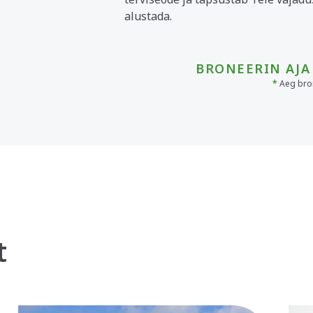
alustada.
BRONEERIN AJA
*
Aeg bron
t