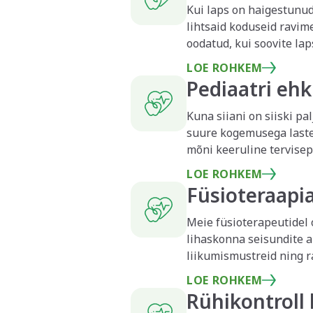
sellest koheselt telefon
Kui laps on haigestunud või saanud pi
arstikeskuse teise kabi
lihtsaid koduseid ravim
oodatud, kui soovite lap
min, kui soovite pikema
määrab kiirteste ja vereproove koh
LOE ROHKEM
haav korrektselt puhast
Pediaatri ehk
Vastuvõtuaega broneeride
keskusesse, vaid meie a
Kuna siiani on siiski pa
aega.
suure kogemusega lastearsti vastuvõt
mõni keeruline tervisep
nende beebiga/väikelapsega/noorukiga on kõik ko
LOE ROHKEM
lastearst Dr. Karin Uibo
Füsioteraapia
Meie füsioterapeutidel 
lihaskonna seisundite a
liikumismustreid ning 
Levinud põhjused laps
LOE ROHKEM
Laps on kohmakas (n
Rühikontroll 
Laps kõnnib kikivarv