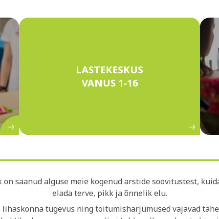
LASTEKESKUS
VANUS 1-16
OE ROHKEM
 on saanud alguse meie kogenud arstide soovitustest, kuida
elada terve, pikk ja õnnelik elu.
, lihaskonna tugevus ning toitumisharjumused vajavad tähe