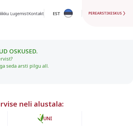
likku Lugemist
Kontakt
EST
PEREARSTIKESKUS
TUD OSKUSED.
rvist?
 seda arsti pilgu all.
rvise neli alustala:
UNI