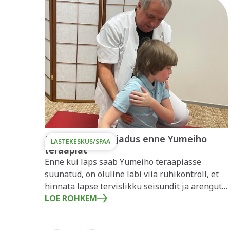
Rühikontrolli vajadus enne Yumeiho
LASTEKESKUS/SPAA
teraapiat
Enne kui laps saab Yumeiho teraapiasse
suunatud, on oluline läbi viia rühikontroll, et
hinnata lapse tervislikku seisundit ja arengut.
LOE ROHKEM
Rühikontroll