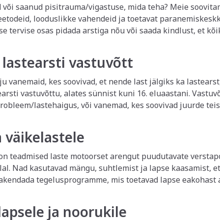
i või meili teel informeerida. Leiame siis sobiva lahenduse,
sitrauma/vigastuse, mida teha? Meie soovitame esmase viirusnakkuse korral
netti täiskasvanute alale või nõustades telefoni teel. Samu
eetodeid, looduslikke vahendeid ja toetavat paranemiskeskk
kaasa võtta tõbiseid väikeseid õdesid või vendi. Palume seda soovitu
se tervise osas pidada arstiga nõu või saada kindlust, et kõ
t vastuvõttu, palume broneerida mitu aega.
apeal ning aitab valida turvalise ravitaktika. Traumade ja vigastuste korral saab
atud ja seotud, lisaks soovitused paranemiseks. Vajadusel
 lastearsti vastuvõtt
s tuleb kindlasti öelda, et lapsel on tekkinud haigusnähud,
rstikeskuse poolele.
Kestvus:
30 min, kui soovite pikemat 
lju vanemaid, kes soovivad, et nende last jälgiks ka lastears
tu, alates sünnist kuni 16. eluaastani. Vastuvõtule on oodatud lapsed, kellel on
robleem/lastehaigus, või vanemad, kes soovivad juurde teis
rras. Sinu Arst Lastekeskuses töötab üle 30-aastase kogemusega
.
Kestvus:
30 min
 väikelastele
on teadmised laste motoorset arengut puudutavate verstapos
lal. Nad kasutavad mängu, suhtlemist ja lapse kaasamist, et
rakendada tegelusprogramme, mis toetavad lapse eakohast 
ega füsioterapeudi konsultatsioonile pöördumiseks:
t pillab asju käest, koperdab tihti, ei mängi teiste lasteg
lapsele ja noorukile
ukil, varbad sisse või liiga välja pööratud