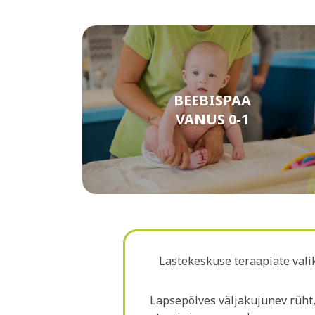
BEEBISPAA
VANUS 0-1
L
Lastekeskuse teraapiate valik
Lapsepõlves väljakujunev rüht