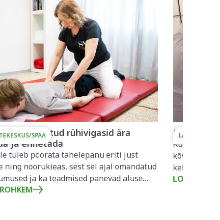
das omandatud rühivigasid ära
Rühiviga j
TEKESKUS/SPAA
LASTEKESKUS
da ja ennetada
Rühivea puhu
le tuleb pöörata tähelepanu eriti just
kõverselgsus
e ning noorukieas, sest sel ajal omandatud
kehahoiuga, 
umused ja ka teadmised panevad aluse
LOE ROHKE
Siiski ei toh
 ROHKEM
äevasele k