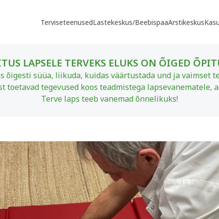
Terviseteenused
Lastekeskus/Beebispaa
Arstikeskus
Kasu
TUS LAPSELE TERVEKS ELUKS ON ÕIGED ÕPI
s õigesti süüa, liikuda, kuidas väärtustada und ja vaimset te
ist toetavad tegevused koos teadmistega lapsevanematele, aga
Terve laps teeb vanemad õnnelikuks!