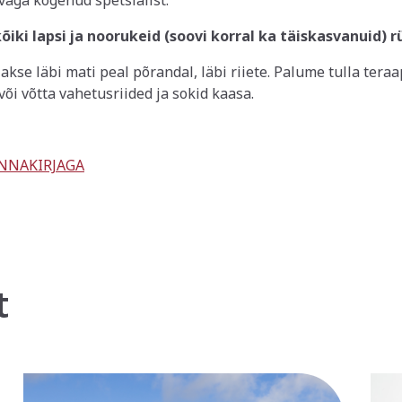
väga kogenud spetsialist.
ki lapsi ja noorukeid (soovi korral ka täiskasvanuid) rü
akse läbi mati peal põrandal, läbi riiete. Palume tulla ter
 või võtta vahetusriided ja sokid kaasa.
NNAKIRJAGA
t