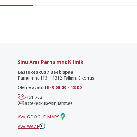
ning
seis
mitm
[…]
Sinu Arst Pärnu mnt Kliinik
Lastekeskus / Beebispaa
Pärnu mnt 113, 11312 Tallinn, 9.korrus
Oleme avatud
E-R 08.00 - 18.00
7151 702
lastekeskus@sinuarst.ee
AVA GOOGLE MAPS
AVA WAZE