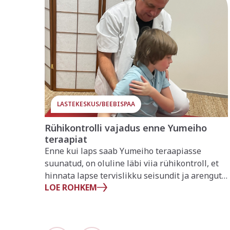
LASTEKESKUS/BEEBISPAA
Rühikontrolli vajadus enne Yumeiho
teraapiat
Enne kui laps saab Yumeiho teraapiasse
suunatud, on oluline läbi viia rühikontroll, et
hinnata lapse tervislikku seisundit ja arengut.
LOE ROHKEM
Rühikontrolli käigus uuritakse lihaspingeid,
kehahoiakut ja võimalikku valu. See kontroll
aitab tuvastada, kas laps vajab täiendavat
toetust Yumeiho teraapia näol.