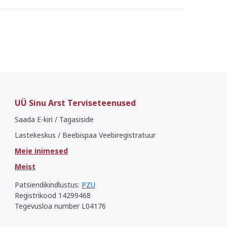
 on enamasti just hooletu istumise ja
mise tulemus. Sellele aitavad kaasa
ed teised tegurid nagu näiteks halvasti
UÜ Sinu Arst Terviseteenused
Saada E-kiri / Tagasiside
Lastekeskus / Beebispaa Veebiregistratuur
Meie inimesed
Meist
Patsiendikindlustus:
PZU
Registrikood 14299468
Tegevusloa number L04176