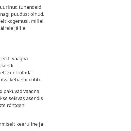
 uurinud tuhandeid
kunagi puudust olnud.
elt kogemusi, millal
irele jälile
 eriti vaagna
asendi
elt kontrollida.
alva kehahoia ohtu.
ud pakuvad vaagna
kse seisvas asendis
ste röntgen
miselt keeruline ja