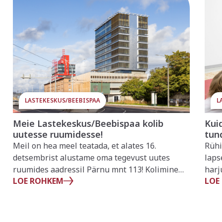
LASTEKESKUS/BEEBISPAA
L
Meie Lastekeskus/Beebispaa kolib
Kui
uutesse ruumidesse!
tun
Meil on hea meel teatada, et alates 16.
Rühi
detsembrist alustame oma tegevust uutes
laps
ruumides aadressil Pärnu mnt 113! Kolimine
harj
LOE ROHKEM
LOE
tähistab meie kasvamist ja arengut – uued
igap
ruumid pakuvad paremaid võimalusi ja veelgi
tule
kvaliteetsemat teenust meie pisikestele
rühi
klientidele ja nende peredele.
rühi