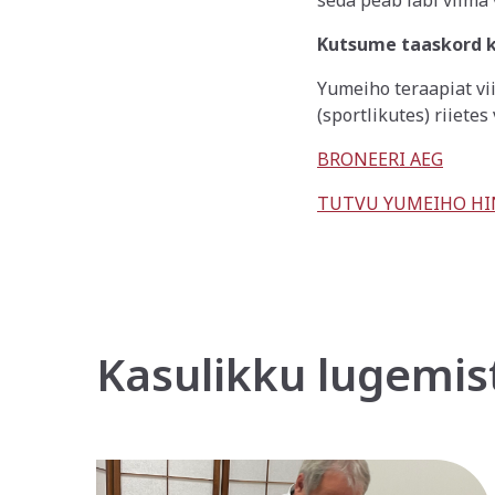
seda peab läbi viima 
Kutsume taaskord kõi
Yumeiho teraapiat vii
(sportlikutes) riietes
BRONEERI AEG
TUTVU YUMEIHO HI
Kasulikku lugemis