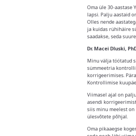
Oma üle 30-aastase Y
lapsi. Palju aastaid o
Olles nende aastatega
ja kuidas rühihäire s
saadakse, seda suure
Dr. Macei Dluski, Ph
Minu välja töötatud s
sümmeetria kontrolli
korrigeerimises. Päras
Kontrollimise kuupäe
Viimasel ajal on pal
asendi korrigeerimis
siis minu meelest on
ülesvõtete põhjal.
Oma pikaaegse kogemu