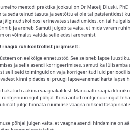
umeiho meetodi praktika jooksul on Dr Maceij Dluski, PhD
n ta seda teinud tasuta ja seetõttu ei ole tal patsientidest 
 jälginud skolioosi erinevates staadiumides, on tal hulgalis
ünnib ja areneb. Samuti julgeb ta väita, et mida varem rühihä
m on võimalus vältida selle edasi arenemist.
D räägib rühikontrollist järgmiselt:
üsteem on eelkõige ennetustöö. See seisneb lapse luustiku,
mises ja selle asendi korrigeerimises, samuti ka lülisamba 
t selliseid toiminguid on vaja korrigeeritud luid perioodilis
vadest kinni pidades ei pruugi lapsevanemad karta lapse h
ju hakatud rääkima vaagnakaldest. Manuaalteraapia kliinik
t röntgenuuringut põhjal. Kuna antud röntgenuuringut teha
 ülimalt julge hinnata ruumilise vaagna nihkeid tasapinnali
se põhjal julgen väita, et vaagna asendi hindamine on äär