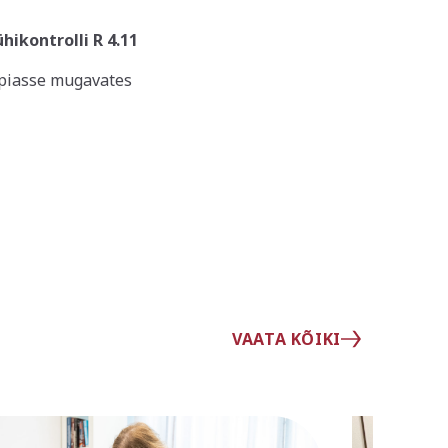
hikontrolli R 4.11
aapiasse mugavates
VAATA KÕIKI