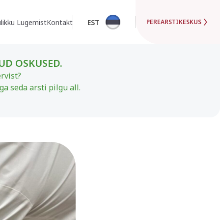
likku Lugemist
Kontakt
EST
PEREARSTIKESKUS
TUD OSKUSED.
rvist?
 seda arsti pilgu all.