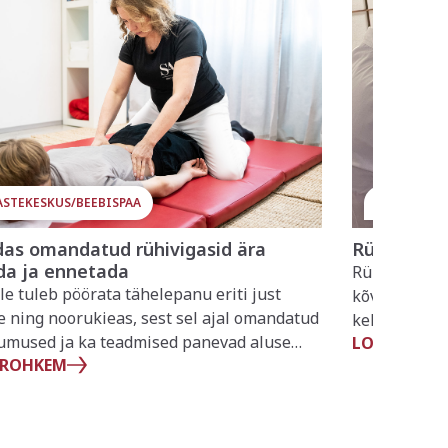
ASTEKESKUS/BEEBISPAA
LASTEKESK
das omandatud rühivigasid ära
Rühiviga j
da ja ennetada
Rühivea puhu
le tuleb pöörata tähelepanu eriti just
kõverselgsus
e ning noorukieas, sest sel ajal omandatud
kehahoiuga, 
umused ja ka teadmised panevad aluse
LOE ROHKE
Siiski ei toh
 ROHKEM
äevasele kehahoiakule ning sellest
sest pikka a
nevalt aitavad vältida erinevaid
tekkida ka l
häiretest tingitud probleeme. Omandatud
fikseeruda n
viga on kõige sagedamini esinev rühihäire