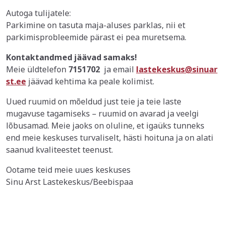
Autoga tulijatele:
Parkimine on tasuta maja-aluses parklas, nii et
parkimisprobleemide pärast ei pea muretsema.
Kontaktandmed jäävad samaks!
Meie üldtelefon
7151702
ja email
lastekeskus@sinuar
st.ee
jäävad kehtima ka peale kolimist.
Uued ruumid on mõeldud just teie ja teie laste
mugavuse tagamiseks – ruumid on avarad ja veelgi
lõbusamad. Meie jaoks on oluline, et igaüks tunneks
end meie keskuses turvaliselt, hästi hoituna ja on alati
saanud kvaliteestet teenust.
Ootame teid meie uues keskuses
Sinu Arst Lastekeskus/Beebispaa