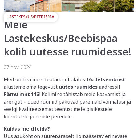
LASTEKESKUS/BEEBISPAA
Meie
Lastekeskus/Beebispaa
kolib uutesse ruumidesse!
07 nov. 2024
Meil on hea meel teatada, et alates
16. detsembrist
alustame oma tegevust
uutes ruumides
aadressil
Pärnu mnt 113
! Kolimine tähistab meie kasvamist ja
arengut – uued ruumid pakuvad paremaid võimalusi ja
veelgi kvaliteetsemat teenust meie pisikestele
klientidele ja nende peredele.
Kuidas meid leida?
Uus asukoht on suurepäraselt ligipääsetav erinevate