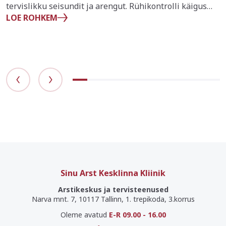
tervislikku seisundit ja arengut. Rühikontrolli käigus
LOE ROHKEM
uuritakse lihaspingeid, kehahoiakut ja võimalikku valu.
See kontroll aitab tuvastada, kas laps vajab täiendavat
toetust Yumeiho teraapia näol.
Sinu Arst Kesklinna Kliinik
Arstikeskus ja tervisteenused
Narva mnt. 7, 10117 Tallinn, 1. trepikoda, 3.korrus
Oleme avatud
E-R 09.00 - 16.00