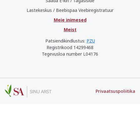
Saada E-kiri / Tagasiside
Lastekeskus / Beebispaa Veebiregistratuur
Meie inimesed
Meist
Patsiendikindlustus:
PZU
Registrikood 14299468
Tegevusloa number L04176
Privaatsuspoliitika