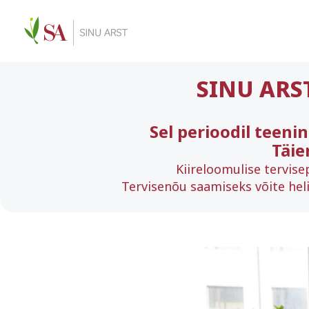
SINU ARS
Sel perioodil teeni
Täie
Kiireloomulise tervise
Tervisenõu saamiseks võite heli