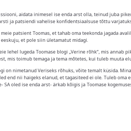
siooni, aidata inimesel ise enda arst olla, teinud juba pik
arsti ja patsiendi vahelise konfidentsiaalsuse tõttu varjatuks
 meie patsient Toomas, et tahab oma teekonda jagada avalik
 eeskuju, et pole siin ületamatut midagi.
meie lehel lugeda Toomase blogi „Verine rõhk“, mis annab p
est, mis toimub temaga ja tema mõtetes, kui tuleb muuta elu
ogi on nimetanud Veriseks rõhuks, võite temalt küsida. Mina
led end nii haigeks elanud, et tagasiteed ei ole. Tuleb oma
e- SA oled ise enda arst- ärkab kõigis ja Toomase kogemuses