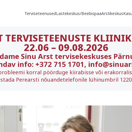
Terviseteenused
Lastekeskus/Beebispaa
Arstikeskus
Kasu
T TERVISETEENUSTE KLIINIK
22.06
–
09.08.2026
ndame Sinu Arst tervisekeskuses Pärn
ndav info: +372 715 1701, info@sinuar
probleemi korral pöörduge kiirabisse või erakorrali
stada Perearsti nõuandetelefonile lühinumbril 1220 