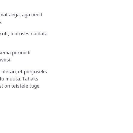
emat aega, aga need
.
ult, lootuses näidata
ikema perioodi
viisi.
 oletan, et põhjuseks
 elu muuta. Tahaks
t on teistele tuge.