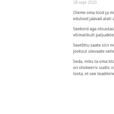
28 sept 2020
Oleme oma tööd ja mis
edulood jäävad alati 
Seekord aga otsustas
võimalikult paljudele
Seetõttu saate siin 
jooksul ülevaate sell
Seda, miks ta oma bl
on shokeeriv uudis: o
loota, et see teadmin