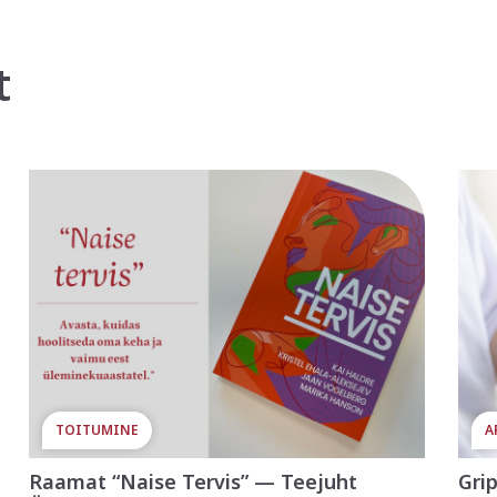
t
TOITUMINE
A
Raamat “Naise Tervis” — Teejuht
Gri