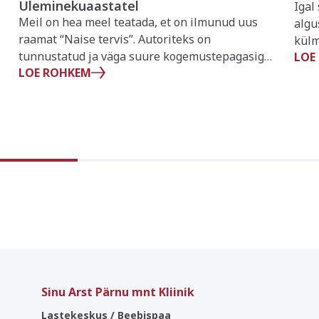
Üleminekuaastatel
Igal
Meil on hea meel teatada, et on ilmunud uus
algu
raamat “Naise tervis”. Autoriteks on
külm
tunnustatud ja väga suure kogemustepagasiga
LOE
haig
LOE ROHKEM
arst-toitumisteadlane dr Kristel Ehala-
on g
Aleksejev, dr Kai Haldre, dr Jaan Vogelberg ja
olul
liikumispedagoog Marika Hanson.
mõne
vakt
Grip
risk
kaits
Sinu Arst Pärnu mnt Kliinik
Lastekeskus / Beebispaa