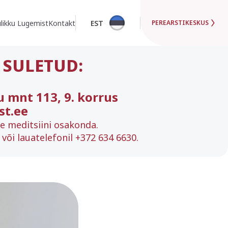
likku Lugemist
Kontakt
EST
PEREARSTIKESKUS
 SULETUD:
u mnt 113, 9. korrus
st.ee
se meditsiini osakonda.
või lauatelefonil +372 634 6630.