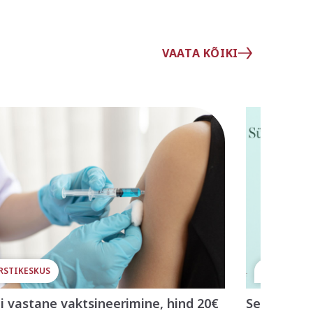
VAATA KÕIKI
RSTIKESKUS
TOITUMIN
pi vastane vaktsineerimine, hind 20€
Seadke om