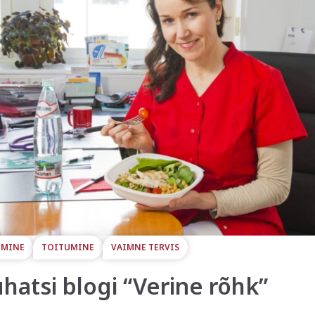
UMINE
TOITUMINE
VAIMNE TERVIS
atsi blogi “Verine rõhk”