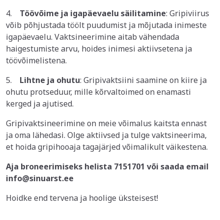
4.
Töövõime ja igapäevaelu säilitamine
: Gripiviirus
võib põhjustada töölt puudumist ja mõjutada inimeste
igapäevaelu. Vaktsineerimine aitab vähendada
haigestumiste arvu, hoides inimesi aktiivsetena ja
töövõimelistena.
5.
Lihtne ja ohutu
: Gripivaktsiini saamine on kiire ja
ohutu protseduur, mille kõrvaltoimed on enamasti
kerged ja ajutised.
Gripivaktsineerimine on meie võimalus kaitsta ennast
ja oma lähedasi. Olge aktiivsed ja tulge vaktsineerima,
et hoida gripihooaja tagajärjed võimalikult väikestena.
Aja broneerimiseks helista 7151701 või saada email
info@sinuarst.ee
Hoidke end tervena ja hoolige üksteisest!