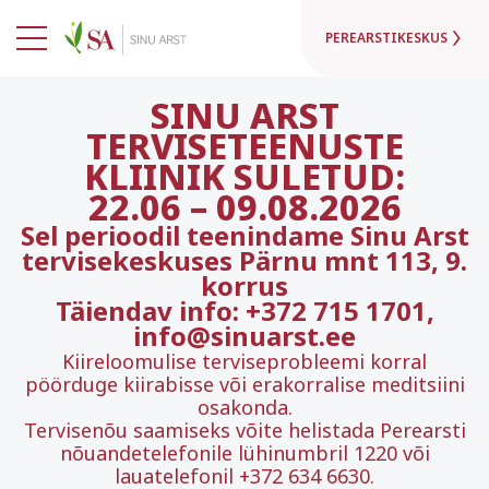
PEREARSTIKESKUS
SINU ARST
TERVISETEENUSTE
KLIINIK SULETUD:
22.06
–
09.08.2026
Sel perioodil teenindame Sinu Arst
tervisekeskuses Pärnu mnt 113, 9.
korrus
Täiendav info: +372 715 1701,
info@sinuarst.ee
Kiireloomulise terviseprobleemi korral
pöörduge kiirabisse või erakorralise meditsiini
osakonda.
Tervisenõu saamiseks võite helistada Perearsti
nõuandetelefonile lühinumbril 1220 või
lauatelefonil +372 634 6630.