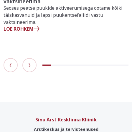
vaktsineerima
Seoses peatse puukide aktiveerumisega ootame kõiki
täiskasvanuid ja lapsi puukentsefaliidi vastu
vaktsineerima.
LOE ROHKEM
Sinu Arst Kesklinna Kliinik
Arstikeskus ja tervisteenused