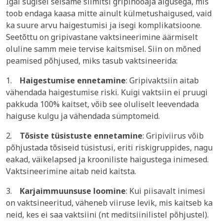
Igal sügisel seisame silmitsi gripihooaja algusega, mis
toob endaga kaasa mitte ainult külmetushaigused, vaid
ka suure arvu haigestumisi ja isegi komplikatsioone.
Seetõttu on gripivastane vaktsineerimine äärmiselt
oluline samm meie tervise kaitsmisel. Siin on mõned
peamised põhjused, miks tasub vaktsineerida:
1.
Haigestumise ennetamine
: Gripivaktsiin aitab
vähendada haigestumise riski. Kuigi vaktsiin ei pruugi
pakkuda 100% kaitset, võib see oluliselt leevendada
haiguse kulgu ja vähendada sümptomeid.
2.
Tõsiste tüsistuste ennetamine
: Gripiviirus võib
põhjustada tõsiseid tüsistusi, eriti riskigruppides, nagu
eakad, väikelapsed ja krooniliste haigustega inimesed.
Vaktsineerimine aitab neid kaitsta.
3.
Karjaimmuunsuse loomine
: Kui piisavalt inimesi
on vaktsineeritud, väheneb viiruse levik, mis kaitseb ka
neid, kes ei saa vaktsiini (nt meditsiinilistel põhjustel).