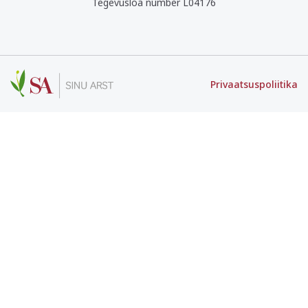
Tegevusloa number L04176
Privaatsuspoliitika