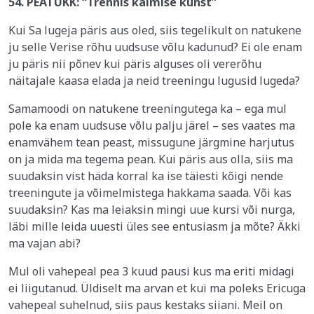
54. PEATÜKK: “Trennis käimise kunst”
Kui Sa lugeja päris aus oled, siis tegelikult on natukene
ju selle Verise rõhu uudsuse võlu kadunud? Ei ole enam
ju päris nii põnev kui päris alguses oli vererõhu
näitajale kaasa elada ja neid treeningu lugusid lugeda?
Samamoodi on natukene treeningutega ka – ega mul
pole ka enam uudsuse võlu palju järel – ses vaates ma
enamvähem tean peast, missugune järgmine harjutus
on ja mida ma tegema pean. Kui päris aus olla, siis ma
suudaksin vist häda korral ka ise täiesti kõigi nende
treeningute ja võimelmistega hakkama saada. Või kas
suudaksin? Kas ma leiaksin mingi uue kursi või nurga,
läbi mille leida uuesti üles see entusiasm ja mõte? Äkki
ma vajan abi?
Mul oli vahepeal pea 3 kuud pausi kus ma eriti midagi
ei liigutanud. Üldiselt ma arvan et kui ma poleks Ericuga
vahepeal suhelnud, siis paus kestaks siiani. Meil on