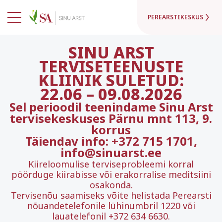
PEREARSTIKESKUS
SINU ARST
TERVISETEENUSTE
KLIINIK SULETUD:
22.06
–
09.08.2026
Sel perioodil teenindame Sinu Arst
tervisekeskuses Pärnu mnt 113, 9.
korrus
Täiendav info: +372 715 1701,
info@sinuarst.ee
Kiireloomulise terviseprobleemi korral
pöörduge kiirabisse või erakorralise meditsiini
osakonda.
Tervisenõu saamiseks võite helistada Perearsti
nõuandetelefonile lühinumbril 1220 või
lauatelefonil +372 634 6630.