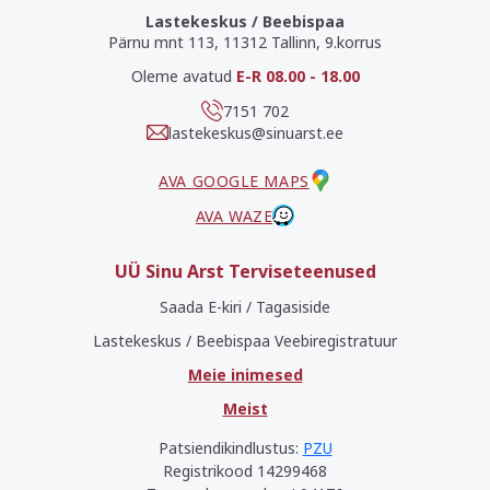
Lastekeskus / Beebispaa
Pärnu mnt 113, 11312 Tallinn, 9.korrus
Oleme avatud
E-R 08.00 - 18.00
7151 702
lastekeskus@sinuarst.ee
AVA GOOGLE MAPS
AVA WAZE
UÜ Sinu Arst Terviseteenused
Saada E-kiri / Tagasiside
Lastekeskus / Beebispaa Veebiregistratuur
Meie inimesed
Meist
Patsiendikindlustus:
PZU
Registrikood 14299468