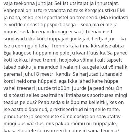
vaja teekonna juhtijat. Sellist utsitajat ja innustajat.
Vahepeal on ju tore vaadata näiteks Kergejõustiku EMi
ja näha, et ka neil sportlastel on treenerid. (Ma kindlasti
ei võrlde ennast tippsportlasega – seda ma ei ole ja
minust seda ka enam kunagi ei saa.) Tõenäoliselt
suudavad ikka kõik hüppajad, jooksjad, heitjad jne – ka
ise treeninguid teha. Trennis käia ilma kõrvalise abita.
Ega kauguse hüppamine pole ju kvantfüüsika. Sa paned
koti kokku, lähed trenni, hoojooks võimalikult täpselt
tabad pakku ja maandud liivale nii kaugele kui võimalik,
paremal juhul 8 meetri kandis. Sa harjutad tuhandeid
kordi neid oma hüppeid, aga ikka lähed kahe hüppe
vahel treeneri juurde tribüüni juurde ja pead nõu. On
siis tõesti selles pealtnäha lihtlabases soorituses mingi
teadus peidus? Peab seda siis õppima kelleltki, kes on
ise aastaid õppinud, praktiseerinud ning selle tahte,
pingutuste ja kogemuste sümbioosiga on saavutatav
mingi uus väärtus, mis pakub rõõmu nii hüppajale,
kaasaelajatele ja inspireerib paljusid sama tegema?