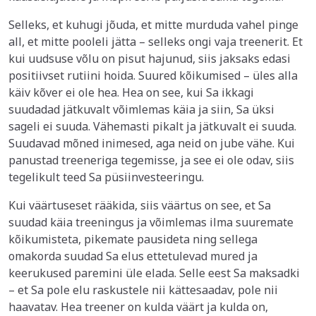
Selleks, et kuhugi jõuda, et mitte murduda vahel pinge
all, et mitte pooleli jätta – selleks ongi vaja treenerit. Et
kui uudsuse võlu on pisut hajunud, siis jaksaks edasi
positiivset rutiini hoida. Suured kõikumised – üles alla
käiv kõver ei ole hea. Hea on see, kui Sa ikkagi
suudadad jätkuvalt võimlemas käia ja siin, Sa üksi
sageli ei suuda. Vähemasti pikalt ja jätkuvalt ei suuda.
Suudavad mõned inimesed, aga neid on jube vähe. Kui
panustad treeneriga tegemisse, ja see ei ole odav, siis
tegelikult teed Sa püsiinvesteeringu.
Kui väärtuseset rääkida, siis väärtus on see, et Sa
suudad käia treeningus ja võimlemas ilma suuremate
kõikumisteta, pikemate pausideta ning sellega
omakorda suudad Sa elus ettetulevad mured ja
keerukused paremini üle elada. Selle eest Sa maksadki
– et Sa pole elu raskustele nii kättesaadav, pole nii
haavatav. Hea treener on kulda väärt ja kulda on,