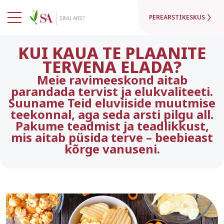
PEREARSTIKESKUS
KUI KAUA TE PLAANITE
TERVENA ELADA?
Meie ravimeeskond aitab
parandada tervist ja elukvaliteeti.
Suuname Teid eluviiside muutmise
teekonnal, aga seda arsti pilgu all.
Pakume teadmist ja teadlikkust,
mis aitab püsida terve – beebieast
kõrge vanuseni.