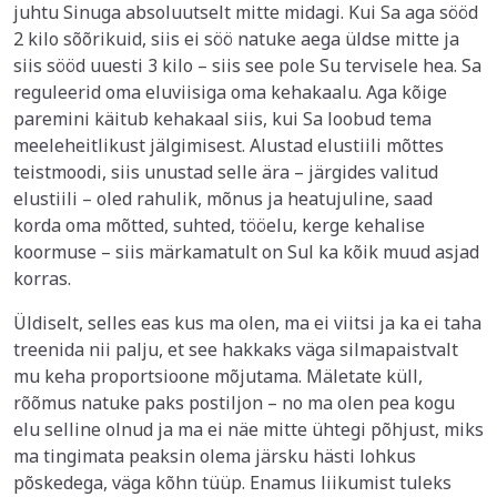
juhtu Sinuga absoluutselt mitte midagi. Kui Sa aga sööd
2 kilo sõõrikuid, siis ei söö natuke aega üldse mitte ja
siis sööd uuesti 3 kilo – siis see pole Su tervisele hea. Sa
reguleerid oma eluviisiga oma kehakaalu. Aga kõige
paremini käitub kehakaal siis, kui Sa loobud tema
meeleheitlikust jälgimisest. Alustad elustiili mõttes
teistmoodi, siis unustad selle ära – järgides valitud
elustiili – oled rahulik, mõnus ja heatujuline, saad
korda oma mõtted, suhted, tööelu, kerge kehalise
koormuse – siis märkamatult on Sul ka kõik muud asjad
korras.
Üldiselt, selles eas kus ma olen, ma ei viitsi ja ka ei taha
treenida nii palju, et see hakkaks väga silmapaistvalt
mu keha proportsioone mõjutama. Mäletate küll,
rõõmus natuke paks postiljon – no ma olen pea kogu
elu selline olnud ja ma ei näe mitte ühtegi põhjust, miks
ma tingimata peaksin olema järsku hästi lohkus
põskedega, väga kõhn tüüp. Enamus liikumist tuleks