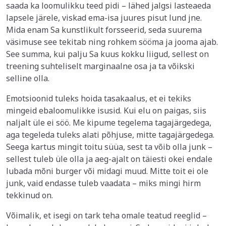
saada ka loomulikku teed pidi – lähed jalgsi lasteaeda
lapsele järele, viskad ema-isa juures pisut lund jne.
Mida enam Sa kunstlikult forsseerid, seda suurema
väsimuse see tekitab ning rohkem sööma ja jooma ajab.
See summa, kui palju Sa kuus kokku liigud, sellest on
treening suhteliselt marginaalne osa ja ta võikski
selline olla.
Emotsioonid tuleks hoida tasakaalus, et ei tekiks
mingeid ebaloomulikke isusid. Kui elu on paigas, siis
naljalt üle ei söö. Me kipume tegelema tagajärgedega,
aga tegeleda tuleks alati põhjuse, mitte tagajärgedega.
Seega kartus mingit toitu süüa, sest ta võib olla junk –
sellest tuleb üle olla ja aeg-ajalt on täiesti okei endale
lubada mõni burger või midagi muud. Mitte toit ei ole
junk, vaid endasse tuleb vaadata – miks mingi hirm
tekkinud on.
Võimalik, et isegi on tark teha omale teatud reeglid –