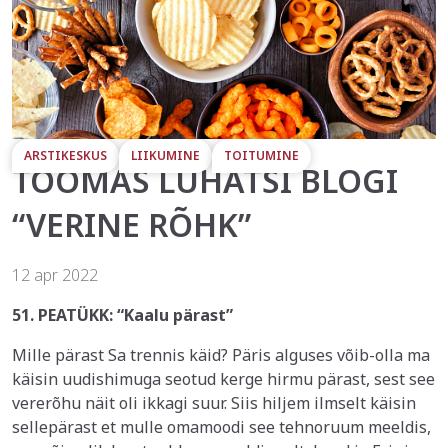
ARSTIKESKUS
LIIKUMINE
TOITUMINE
TOOMAS LUHATSI BLOGI
“VERINE RÕHK”
12 apr 2022
51. PEATÜKK: “Kaalu pärast”
Mille pärast Sa trennis käid? Päris alguses võib-olla ma
käisin uudishimuga seotud kerge hirmu pärast, sest see
vererõhu näit oli ikkagi suur. Siis hiljem ilmselt käisin
sellepärast et mulle omamoodi see tehnoruum meeldis,