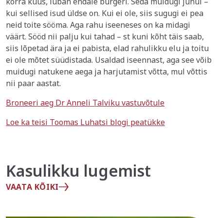
korra kuus, luban endale burgeri. Seda muidugi juhul –
kui sellised isud üldse on. Kui ei ole, siis sugugi ei pea
neid toite sööma. Aga rahu iseeneses on ka midagi
väärt. Sööd nii palju kui tahad – st kuni kõht täis saab,
siis lõpetad ära ja ei pabista, elad rahulikku elu ja toitu
ei ole mõtet süüdistada. Usaldad iseennast, aga see võib
muidugi natukene aega ja harjutamist võtta, mul võttis
nii paar aastat.
Broneeri aeg Dr Anneli Talviku vastuvõtule
Loe ka teisi Toomas Luhatsi blogi peatükke
Kasulikku lugemist
VAATA KÕIKI