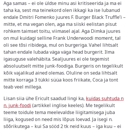
Aga samas – ei ole üldse minu asi kritiseerida ja ma ei
taha ka, sest ma teinekord olen ikkagi ka ise lubanud
endale Dmitri Fomenko juures F. Burger Black Truffle’i –
mitte, et ma vegan olen, aga ma siiski eelistan pisut
rohkem taimset toitu, viimasel ajal. Aga Dimka juures
on mul kuidagi selline Frank Underwoodi moment, tal
oli see tõsi ribidega, mul on burgeriga. Vahel lihtsalt
tahan endale lubada väga väga head burgerit. Ilma
igasuguse valehäbita. Sealjuures ei ole tegemist
absoluutselt mitte junk-foodiga. Burgeris on tegelikult
kõik vajalikud ained olemas. Oluline on seda lihtsalt
mitte korraga 3 tükki süüa koos friikate, Coca ja tont
teab veel millega.
Lisan siia ühe Ericult saadud lingi ka,
kuidas suhtuda n
n. junk-foodi
(artikkel inglise keeles). Me tegelikult
teeme toidule tema meelevaldse liigitamisega juba
liiga, kogused on need mis lõpus loevad. Ja isegi n.
sõõrikutega – kui Sa sööd 2 tk neid kuus – iga kuu – ei