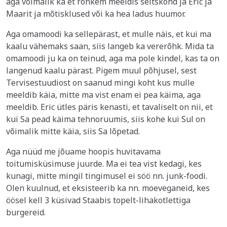
aga võimalik ka et rohkem meeldis seltskond ja Eric ja
Maarit ja mõtisklused või ka hea ladus huumor.
Aga omamoodi ka sellepärast, et mulle näis, et kui ma
kaalu vähemaks saan, siis langeb ka vererõhk. Mida ta
omamoodi ju ka on teinud, aga ma pole kindel, kas ta on
langenud kaalu pärast. Pigem muul põhjusel, sest
Tervisestuudiost on saanud mingi koht kus mulle
meeldib käia, mitte ma vist enam ei pea käima, aga
meeldib. Eric ütles päris kenasti, et tavaliselt on nii, et
kui Sa pead käima tehnoruumis, siis kohe kui Sul on
võimalik mitte käia, siis Sa lõpetad.
Aga nüüd me jõuame hoopis huvitavama
toitumisküsimuse juurde. Ma ei tea vist kedagi, kes
kunagi, mitte mingil tingimusel ei söö nn. junk-foodi.
Olen kuulnud, et eksisteerib ka nn. moeveganeid, kes
öösel kell 3 küsivad Staabis topelt-lihakotlettiga
burgereid.