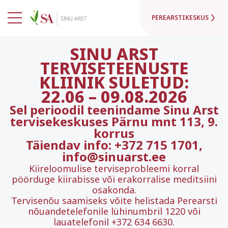
PEREARSTIKESKUS
SINU ARST
TERVISETEENUSTE
KLIINIK SULETUD:
22.06
–
09.08.2026
Sel perioodil teenindame Sinu Arst
tervisekeskuses Pärnu mnt 113, 9.
korrus
Täiendav info: +372 715 1701,
info@sinuarst.ee
Kiireloomulise terviseprobleemi korral
pöörduge kiirabisse või erakorralise meditsiini
osakonda.
Tervisenõu saamiseks võite helistada Perearsti
nõuandetelefonile lühinumbril 1220 või
lauatelefonil +372 634 6630.