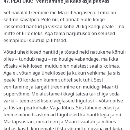
47. PEATÜKK: “Venitamine ja kaks asja päevas”
Sel nädalal treenime me Maarit Sarjasega. Tema on
selline kavalpea. Pole nii, et annab Sulle kõige
raskemad hantlid ja viskab kohe 20 kg kangi peale – no
mitte et Eric oleks. Aga tema harjutused on sellised
esmapilgul süütud ja lihtsad.
Võtad ühekilosed hantlid ja tõstad neid natukene kõhuli
olles – tundub nagu – no kuulge vabandage, ma ikka
võtaks viiekilosed, muidu olen naistest saalis kolmas.
Aga ei, võtan aga ühekilosed ja kukun vehkima. Ja siis
peale 10 korda on kumm suhteliselt tühi. Sest
venitamine ja targalt treenimine on muidugi Maariti
supervõime. Me alustame ikkagi täitsa tai-chiga seda
värki – teeme selliseid aeglaseid liigutusi – võtan pilve
ja tõstan pea kohale. Väga lõbus. Siis läheme edasi ja
teeme mõned raskemad liigutused ka hantlitega ja nii.
Ma täpsustan, mina teen ja Maarit vaatab ja mõnes
kohas käsib kõrgemale tõsta või mitte niiväga vehkida.