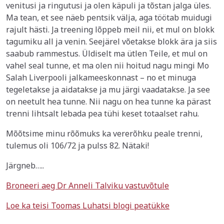
venitusi ja ringutusi ja olen käpuli ja tõstan jalga üles.
Ma tean, et see näeb pentsik välja, aga töötab muidugi
rajult hästi. Ja treening lõppeb meil nii, et mul on blokk
tagumiku all ja venin. Seejärel võetakse blokk ära ja siis
saabub rammestus. Üldiselt ma ütlen Teile, et mul on
vahel seal tunne, et ma olen nii hoitud nagu mingi Mo
Salah Liverpooli jalkameeskonnast – no et minuga
tegeletakse ja aidatakse ja mu järgi vaadatakse. Ja see
on neetult hea tunne. Nii nagu on hea tunne ka pärast
trenni lihtsalt lebada pea tühi keset totaalset rahu.
Mõõtsime minu rõõmuks ka vererõhku peale trenni,
tulemus oli 106/72 ja pulss 82. Nätaki!
Järgneb…..
Broneeri aeg Dr Anneli Talviku vastuvõtule
Loe ka teisi Toomas Luhatsi blogi peatükke