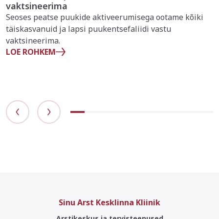
vaktsineerima
Seoses peatse puukide aktiveerumisega ootame kõiki
täiskasvanuid ja lapsi puukentsefaliidi vastu
vaktsineerima.
LOE ROHKEM
Sinu Arst Kesklinna Kliinik
Arstikeskus ja tervisteenused