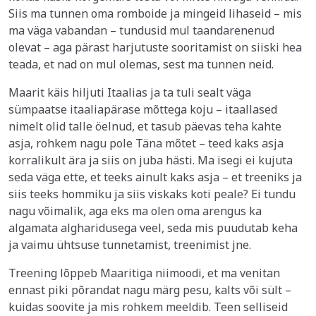
Siis ma tunnen oma romboide ja mingeid lihaseid – mis
ma väga vabandan – tundusid mul taandarenenud
olevat – aga pärast harjutuste sooritamist on siiski hea
teada, et nad on mul olemas, sest ma tunnen neid.
Maarit käis hiljuti Itaalias ja ta tuli sealt väga
sümpaatse itaaliapärase mõttega koju – itaallased
nimelt olid talle öelnud, et tasub päevas teha kahte
asja, rohkem nagu pole Täna mõtet – teed kaks asja
korralikult ära ja siis on juba hästi. Ma isegi ei kujuta
seda väga ette, et teeks ainult kaks asja – et treeniks ja
siis teeks hommiku ja siis viskaks koti peale? Ei tundu
nagu võimalik, aga eks ma olen oma arengus ka
algamata algharidusega veel, seda mis puudutab keha
ja vaimu ühtsuse tunnetamist, treenimist jne.
Treening lõppeb Maaritiga niimoodi, et ma venitan
ennast piki põrandat nagu märg pesu, kalts või sült –
kuidas soovite ja mis rohkem meeldib. Teen selliseid