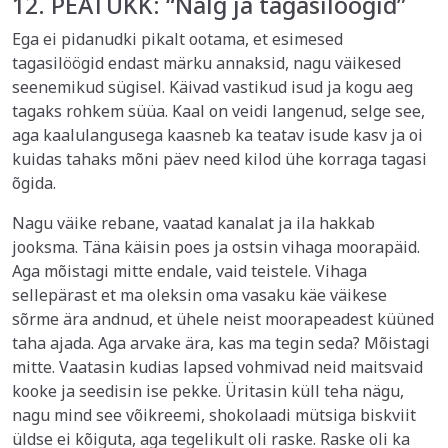
12. PEATÜKK: “Nälg ja tagasilöögid”
Ega ei pidanudki pikalt ootama, et esimesed
tagasilöögid endast märku annaksid, nagu väikesed
seenemikud sügisel. Käivad vastikud isud ja kogu aeg
tagaks rohkem süüa. Kaal on veidi langenud, selge see,
aga kaalulangusega kaasneb ka teatav isude kasv ja oi
kuidas tahaks mõni päev need kilod ühe korraga tagasi
õgida.
Nagu väike rebane, vaatad kanalat ja ila hakkab
jooksma. Täna käisin poes ja ostsin vihaga moorapäid.
Aga mõistagi mitte endale, vaid teistele. Vihaga
sellepärast et ma oleksin oma vasaku käe väikese
sõrme ära andnud, et ühele neist moorapeadest küüned
taha ajada. Aga arvake ära, kas ma tegin seda? Mõistagi
mitte. Vaatasin kudias lapsed vohmivad neid maitsvaid
kooke ja seedisin ise pekke. Üritasin küll teha nägu,
nagu mind see võikreemi, shokolaadi mütsiga biskviit
üldse ei kõiguta, aga tegelikult oli raske. Raske oli ka