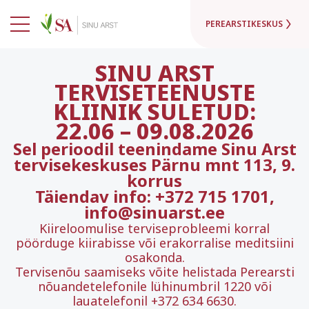
PEREARSTIKESKUS
SINU ARST
TERVISETEENUSTE
KLIINIK SULETUD:
22.06
–
09.08.2026
Sel perioodil teenindame Sinu Arst
tervisekeskuses Pärnu mnt 113, 9.
korrus
Täiendav info: +372 715 1701,
info@sinuarst.ee
Kiireloomulise terviseprobleemi korral
pöörduge kiirabisse või erakorralise meditsiini
osakonda.
Tervisenõu saamiseks võite helistada Perearsti
nõuandetelefonile lühinumbril 1220 või
lauatelefonil +372 634 6630.