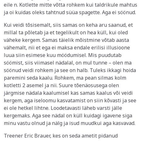
eile n. Kotlette mitte võtta rohkem kui taldrikule mahtus
ja oi kuidas oleks tahtnud süüa spagette. Aga ei söönud.
Kui veidi tõsisemalt, siis samas on keha aru saanud, et
millal ta põletab ja et tegelikult on hea küll, kui oled
väheke kergem. Samas täielik mõistmine võtab aasta
vähemalt, nii et ega ei maksa endale erilisi illusioone
luua siin esimese kuu möödumisel. Mis puudutab
söömist, siis viimasel nädalal, on mul tunne – olen ma
söönud veidi rohkem ja see on halb. Tuleks ikkagi hoida
paremini seda kaalu. Rohkem, ma pean silmas kolm
kotletti 2 asemel ja nii. Suure tõenäosusega olen
järgmise nädala kaalumisel kas samas kaalus või veidi
kergem, aga iseloomu kasvatamist on siin kõvasti ja see
ei ole hetkel lihtne. Loodetavasti läheb varsti jälle
kergemaks. Aga see nädal on küll kuidagi igavene siga
minu vastu olnud ja nälg ja isud muudkui aga kasvavad.
Treener Eric Brauer, kes on seda ametit pidanud