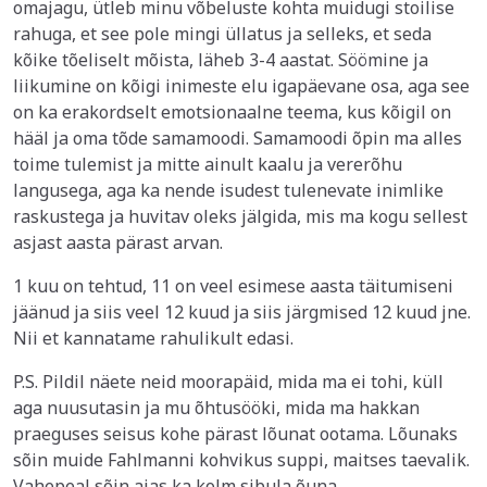
omajagu, ütleb minu võbeluste kohta muidugi stoilise
rahuga, et see pole mingi üllatus ja selleks, et seda
kõike tõeliselt mõista, läheb 3-4 aastat. Söömine ja
liikumine on kõigi inimeste elu igapäevane osa, aga see
on ka erakordselt emotsionaalne teema, kus kõigil on
hääl ja oma tõde samamoodi. Samamoodi õpin ma alles
toime tulemist ja mitte ainult kaalu ja vererõhu
langusega, aga ka nende isudest tulenevate inimlike
raskustega ja huvitav oleks jälgida, mis ma kogu sellest
asjast aasta pärast arvan.
1 kuu on tehtud, 11 on veel esimese aasta täitumiseni
jäänud ja siis veel 12 kuud ja siis järgmised 12 kuud jne.
Nii et kannatame rahulikult edasi.
P.S. Pildil näete neid moorapäid, mida ma ei tohi, küll
aga nuusutasin ja mu õhtusööki, mida ma hakkan
praeguses seisus kohe pärast lõunat ootama. Lõunaks
sõin muide Fahlmanni kohvikus suppi, maitses taevalik.
Vahepeal sõin aias ka kolm sibula õuna.