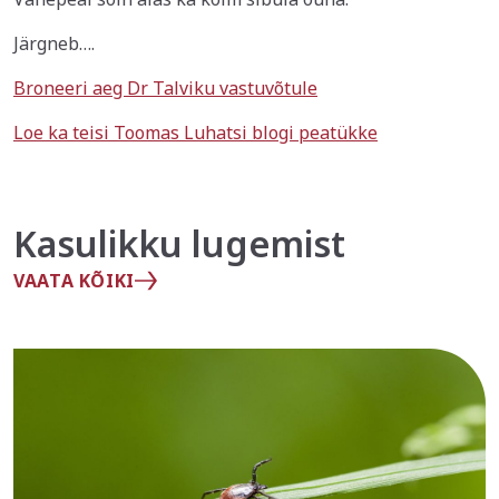
Järgneb….
Broneeri aeg Dr Talviku vastuvõtule
Loe ka teisi Toomas Luhatsi blogi peatükke
Kasulikku lugemist
VAATA KÕIKI