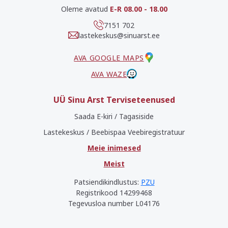
Oleme avatud
E-R 08.00 - 18.00
7151 702
lastekeskus@sinuarst.ee
AVA GOOGLE MAPS
AVA WAZE
UÜ Sinu Arst Terviseteenused
Saada E-kiri / Tagasiside
Lastekeskus / Beebispaa Veebiregistratuur
Meie inimesed
Meist
Patsiendikindlustus:
PZU
Registrikood 14299468
Tegevusloa number L04176