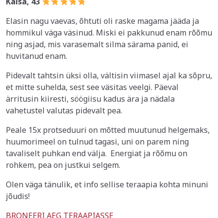
Kaisa, 43
Elasin nagu vaevas, õhtuti oli raske magama jääda ja
hommikul väga väsinud. Miski ei pakkunud enam rõõmu
ning asjad, mis varasemalt silma särama panid, ei
huvitanud enam.
Pidevalt tahtsin üksi olla, vältisin viimasel ajal ka sõpru,
et mitte suhelda, sest see väsitas veelgi. Päeval
ärritusin kiiresti, söögiisu kadus ära ja nädala
vahetustel valutas pidevalt pea.
Peale 15x protseduuri on mõtted muutunud helgemaks,
huumorimeel on tulnud tagasi, uni on parem ning
tavaliselt puhkan end välja. Energiat ja rõõmu on
rohkem, pea on justkui selgem.
Olen väga tänulik, et info sellise teraapia kohta minuni
jõudis!
BRONEERI AEG TERAAPIASSE