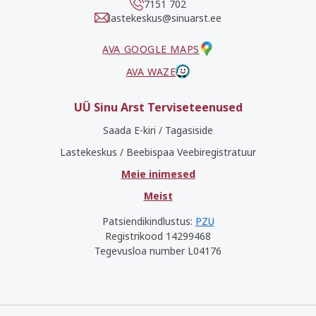
7151 702
lastekeskus@sinuarst.ee
AVA GOOGLE MAPS
AVA WAZE
UÜ Sinu Arst Terviseteenused
Saada E-kiri / Tagasiside
Lastekeskus / Beebispaa Veebiregistratuur
Meie inimesed
Meist
Patsiendikindlustus:
PZU
Registrikood 14299468
Tegevusloa number L04176