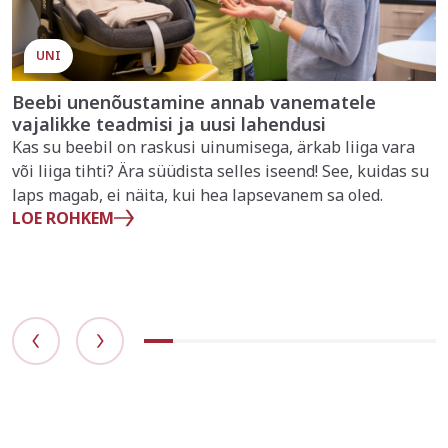
UNI
Beebi unenõustamine annab vanematele
vajalikke teadmisi ja uusi lahendusi
Kas su beebil on raskusi uinumisega, ärkab liiga vara
või liiga tihti? Ära süüdista selles iseend! See, kuidas su
laps magab, ei näita, kui hea lapsevanem sa oled.
LOE ROHKEM