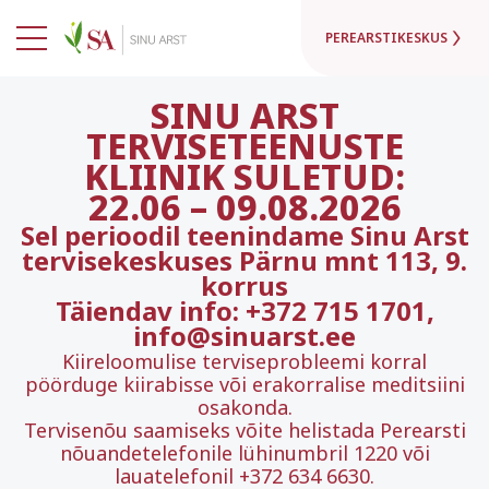
PEREARSTIKESKUS
SINU ARST
TERVISETEENUSTE
KLIINIK SULETUD:
22.06
–
09.08.2026
Sel perioodil teenindame Sinu Arst
tervisekeskuses Pärnu mnt 113, 9.
korrus
Täiendav info: +372 715 1701,
info@sinuarst.ee
Kiireloomulise terviseprobleemi korral
pöörduge kiirabisse või erakorralise meditsiini
osakonda.
Tervisenõu saamiseks võite helistada Perearsti
nõuandetelefonile lühinumbril 1220 või
lauatelefonil +372 634 6630.