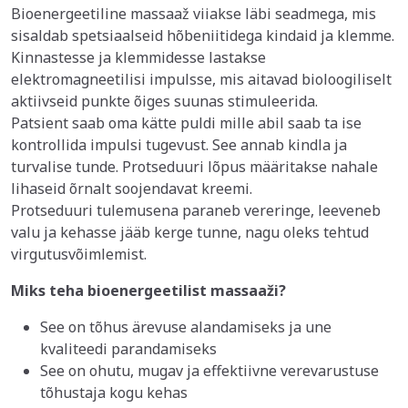
Bioenergeetiline massaaž viiakse läbi seadmega, mis
sisaldab spetsiaalseid hõbeniitidega kindaid ja klemme.
Kinnastesse ja klemmidesse lastakse
elektromagneetilisi impulsse, mis aitavad bioloogiliselt
aktiivseid punkte õiges suunas stimuleerida.
Patsient saab oma kätte puldi mille abil saab ta ise
kontrollida impulsi tugevust. See annab kindla ja
turvalise tunde. Protseduuri lõpus määritakse nahale
lihaseid õrnalt soojendavat kreemi.
Protseduuri tulemusena paraneb vereringe, leeveneb
valu ja kehasse jääb kerge tunne, nagu oleks tehtud
virgutusvõimlemist.
Miks teha bioenergeetilist massaaži?
See on tõhus ärevuse alandamiseks ja une
kvaliteedi parandamiseks
See on ohutu, mugav ja effektiivne verevarustuse
tõhustaja kogu kehas