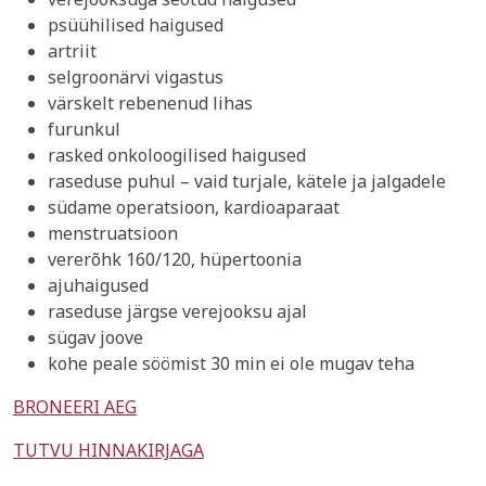
psüühilised haigused
artriit
selgroonärvi vigastus
värskelt rebenenud lihas
furunkul
rasked onkoloogilised haigused
raseduse puhul – vaid turjale, kätele ja jalgadele
südame operatsioon, kardioaparaat
menstruatsioon
vererõhk 160/120, hüpertoonia
ajuhaigused
raseduse järgse verejooksu ajal
sügav joove
kohe peale söömist 30 min ei ole mugav teha
BRONEERI AEG
TUTVU HINNAKIRJAGA