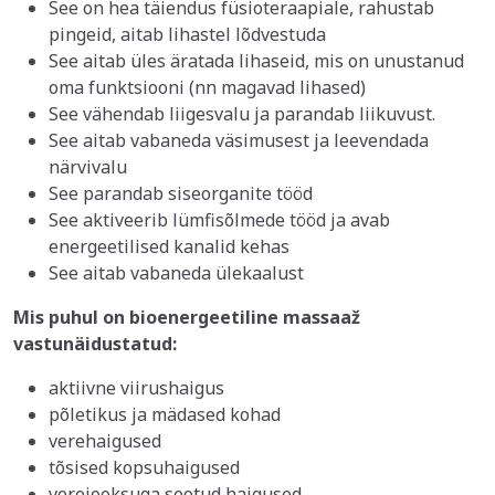
See on hea täiendus füsioteraapiale, rahustab
pingeid, aitab lihastel lõdvestuda
See aitab üles äratada lihaseid, mis on unustanud
oma funktsiooni (nn magavad lihased)
See vähendab liigesvalu ja parandab liikuvust.
See aitab vabaneda väsimusest ja leevendada
närvivalu
See parandab siseorganite tööd
See aktiveerib lümfisõlmede tööd ja avab
energeetilised kanalid kehas
See aitab vabaneda ülekaalust
Mis puhul on bioenergeetiline massaaž
vastunäidustatud:
aktiivne viirushaigus
põletikus ja mädased kohad
verehaigused
tõsised kopsuhaigused
verejooksuga seotud haigused