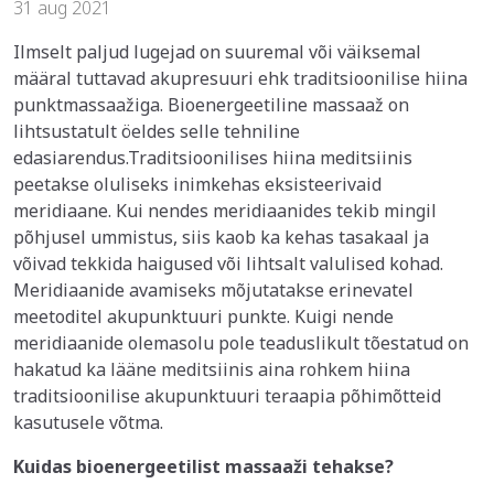
31 aug 2021
Ilmselt paljud lugejad on suuremal või väiksemal
määral tuttavad akupresuuri ehk traditsioonilise hiina
punktmassaažiga. Bioenergeetiline massaaž on
lihtsustatult öeldes selle tehniline
edasiarendus.
Traditsioonilises hiina meditsiinis
peetakse oluliseks inimkehas eksisteerivaid
meridiaane. Kui nendes meridiaanides tekib mingil
põhjusel ummistus, siis kaob ka kehas tasakaal ja
võivad tekkida haigused või lihtsalt valulised kohad.
Meridiaanide avamiseks mõjutatakse erinevatel
meetoditel akupunktuuri punkte. Kuigi nende
meridiaanide olemasolu pole teaduslikult tõestatud on
hakatud ka lääne meditsiinis aina rohkem hiina
traditsioonilise akupunktuuri teraapia põhimõtteid
kasutusele võtma.
Kuidas bioenergeetilist massaaži tehakse?