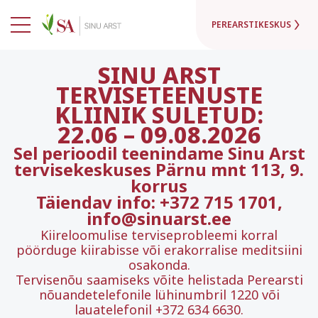
PEREARSTIKESKUS
SINU ARST
TERVISETEENUSTE
KLIINIK SULETUD:
22.06
–
09.08.2026
Sel perioodil teenindame Sinu Arst
tervisekeskuses Pärnu mnt 113, 9.
korrus
Täiendav info: +372 715 1701,
info@sinuarst.ee
Kiireloomulise terviseprobleemi korral
pöörduge kiirabisse või erakorralise meditsiini
osakonda.
Tervisenõu saamiseks võite helistada Perearsti
nõuandetelefonile lühinumbril 1220 või
lauatelefonil +372 634 6630.