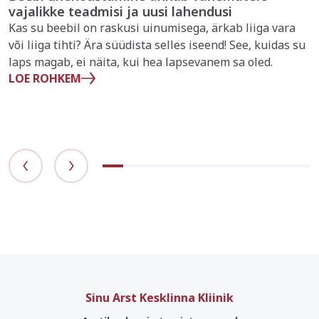
vajalikke teadmisi ja uusi lahendusi
Kas su beebil on raskusi uinumisega, ärkab liiga vara
või liiga tihti? Ära süüdista selles iseend! See, kuidas su
laps magab, ei näita, kui hea lapsevanem sa oled.
LOE ROHKEM
Sinu Arst Kesklinna Kliinik