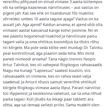
vererõhu põhjused on olnud viimase 3 aasta töötempos
või ka sellega kaasnevas närvilisuses – aus vastus on
pigem jah. Kas see ehk on lisandunud 10s lisakilos
võrreldes umbes 10 aasta taguse ajaga? Vastus on ka
ausalt jah. Aga ajend? Kaldun arvama, et ajend võib olla
viimasel aastal kasvanud kange kohvi joomine. Nii et
see päästis kogunenud lisakilod ja närvilisuse paisu
tagant valla ja oma ohtlikus koosmõjus ka tõstis rõhu
nii kõrgele. Ma pole seda kõike veel muidugi Dr. Talviku
peal kontrollinud, aga plaanin seda teha. Mis mind
paneb niimoodi arvama? Täna nägin trennis hoopis
Artur Talvikut, kes oli vahepeal Riigikogus rahvasaadik.
Nagu ma kunagi “Lapsesuu” saatest kuulsin, siis
rahvasaadik on inimene, kes on rahva seast välja
saadetud. Ja Arturil tõusis samuti vererõhk ohtlikult
kõrgele Riigikogu viimase aasta lõpul. Pärast närvilise
töö lõppemist ja keskkonna vahetust, sai ta oma rõhud
paika tagasi. Küll jõudis ka ikkagi paar tabletti ära
võtta, aga sai temagi sellest priiks. Sama mudelit olen