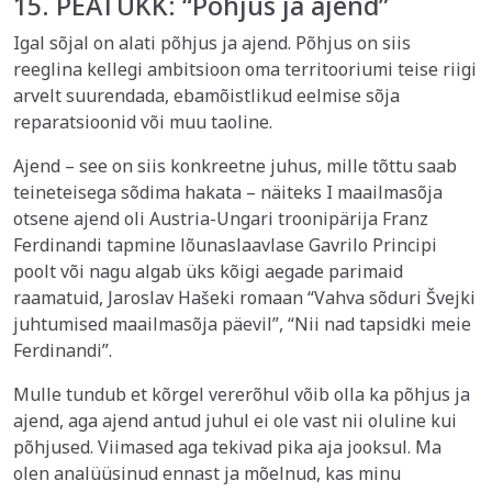
15. PEATÜKK: “Põhjus ja ajend”
Igal sõjal on alati põhjus ja ajend. Põhjus on siis
reeglina kellegi ambitsioon oma territooriumi teise riigi
arvelt suurendada, ebamõistlikud eelmise sõja
reparatsioonid või muu taoline.
Ajend – see on siis konkreetne juhus, mille tõttu saab
teineteisega sõdima hakata – näiteks I maailmasõja
otsene ajend oli Austria-Ungari troonipärija Franz
Ferdinandi tapmine lõunaslaavlase Gavrilo Principi
poolt või nagu algab üks kõigi aegade parimaid
raamatuid, Jaroslav Hašeki romaan “Vahva sõduri Švejki
juhtumised maailmasõja päevil”, “Nii nad tapsidki meie
Ferdinandi”.
Mulle tundub et kõrgel vererõhul võib olla ka põhjus ja
ajend, aga ajend antud juhul ei ole vast nii oluline kui
põhjused. Viimased aga tekivad pika aja jooksul. Ma
olen analüüsinud ennast ja mõelnud, kas minu