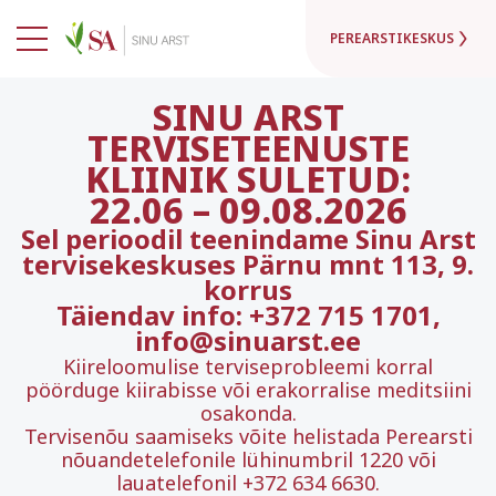
PEREARSTIKESKUS
SINU ARST
TERVISETEENUSTE
KLIINIK SULETUD:
22.06
–
09.08.2026
Sel perioodil teenindame Sinu Arst
tervisekeskuses Pärnu mnt 113, 9.
korrus
Täiendav info: +372 715 1701,
info@sinuarst.ee
Kiireloomulise terviseprobleemi korral
pöörduge kiirabisse või erakorralise meditsiini
osakonda.
Tervisenõu saamiseks võite helistada Perearsti
nõuandetelefonile lühinumbril 1220 või
lauatelefonil +372 634 6630.