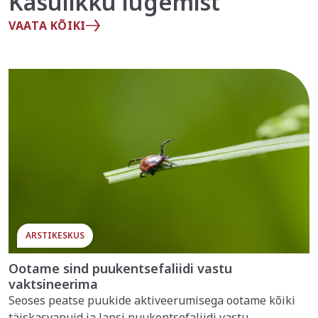
Kasulikku lugemist
VAATA KÕIKI
ARSTIKESKUS
Ootame sind puukentsefaliidi vastu
vaktsineerima
Seoses peatse puukide aktiveerumisega ootame kõiki
täiskasvanuid ja lapsi puukentsefaliidi vastu