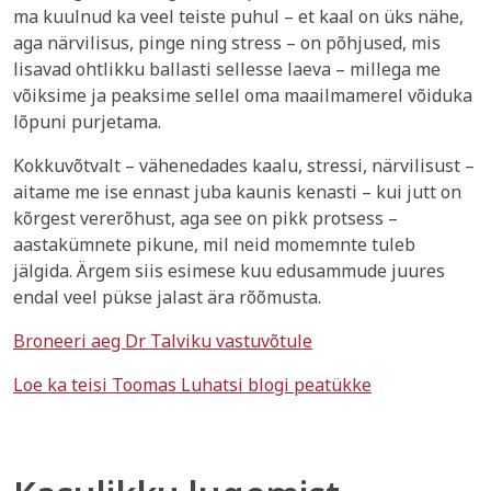
ma kuulnud ka veel teiste puhul – et kaal on üks nähe,
aga närvilisus, pinge ning stress – on põhjused, mis
lisavad ohtlikku ballasti sellesse laeva – millega me
võiksime ja peaksime sellel oma maailmamerel võiduka
lõpuni purjetama.
Kokkuvõtvalt – vähenedades kaalu, stressi, närvilisust –
aitame me ise ennast juba kaunis kenasti – kui jutt on
kõrgest vererõhust, aga see on pikk protsess –
aastakümnete pikune, mil neid momemnte tuleb
jälgida. Ärgem siis esimese kuu edusammude juures
endal veel pükse jalast ära rõõmusta.
Broneeri aeg Dr Talviku vastuvõtule
Loe ka teisi Toomas Luhatsi blogi peatükke