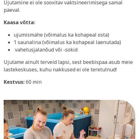
Ujutamine ei ole soovitav vaktsineerimisega samal
päeval.
Kaasa võtta:
ujumismähe (võimalus ka kohapeal osta)
1 saunalina (võimalus ka kohapeal laenutada)
vahetusjalanõud või -sokid
Ujutame ainult terveid lapsi, sest beebispaa asub meie
lastekeskuses, kuhu nakkused ei ole teretulnud!
Kestvus:
60 min