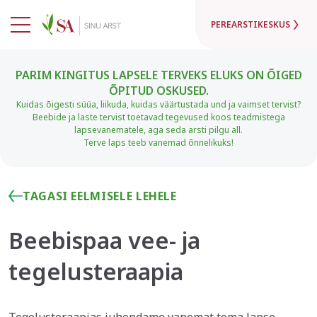
PEREARSTIKESKUS
PARIM KINGITUS LAPSELE TERVEKS ELUKS ON ÕIGED
ÕPITUD OSKUSED.
Kuidas õigesti süüa, liikuda, kuidas väärtustada und ja vaimset tervist?
Beebide ja laste tervist toetavad tegevused koos teadmistega
lapsevanematele, aga seda arsti pilgu all.
Terve laps teeb vanemad õnnelikuks!
TAGASI EELMISELE LEHELE
Beebispaa vee- ja
tegelusteraapia