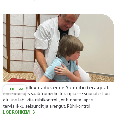
Rühikontrolli vajadus enne Yumeiho teraapiat
BEEBISPAA
Enne kui laps saab Yumeiho teraapiasse suunatud, on
oluline läbi viia rühikontroll, et hinnata lapse
tervislikku seisundit ja arengut. Rühikontroll
LOE ROHKEM