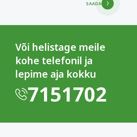
SAADA
Või helistage meile
kohe telefonil ja
lepime aja kokku
7151702