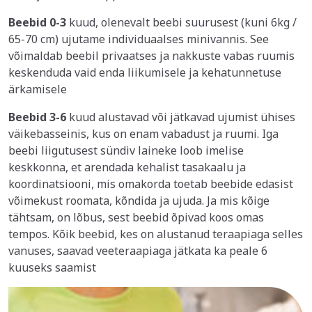
Beebid 0-3
kuud, olenevalt beebi suurusest (kuni 6kg /
65-70 cm) ujutame individuaalses minivannis. See
võimaldab beebil privaatses ja nakkuste vabas ruumis
keskenduda vaid enda liikumisele ja kehatunnetuse
ärkamisele
Beebid 3-6
kuud alustavad või jätkavad ujumist ühises
väikebasseinis, kus on enam vabadust ja ruumi. Iga
beebi liigutusest sündiv laineke loob imelise
keskkonna, et arendada kehalist tasakaalu ja
koordinatsiooni, mis omakorda toetab beebide edasist
võimekust roomata, kõndida ja ujuda. Ja mis kõige
tähtsam, on lõbus, sest beebid õpivad koos omas
tempos. Kõik beebid, kes on alustanud teraapiaga selles
vanuses, saavad veeteraapiaga jätkata ka peale 6
kuuseks saamist