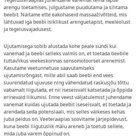
Tegelusteraapias juhendame vanemat tema lapse
arengu toetamises, julgustame puudutama ja silitama
beebit. Näitame ette eakohaseid massaaživõtteid, mis
lähtuvad iga beebi isiklikust arenguetapist, meeleolust
ja tegelusvajadusest.
Ujutamisega sobib alustada kohe peale sündi kui
vanemad ja beebi selleks valmis on, et toetada beebile
tuttavlikus veekeskonnas sensomotoorset arenemist.
Kasutame veetunnetuse saavutamiseks
ujutamisrõngast, mille abil saab beebi end vees
suurendatud ujuvuse ning vähendatud raskusjõu tõttu
vabamalt liigutada, et nii iseseisvalt katsetada ja õppida
erinevaid liikumisi. Enne veest väljatulemist juhendame
vanemat kuidas ujutada beebit iseseisvalt, et toetada ja
arendada seda potensiaali, mis selles väikeses kehas
juba peidus on. Veeteraapias soovitame järjepidevust,
kuna beebi liigutuslik mälu areneb ja toetub sellele,
mida juba varem õppinud on.