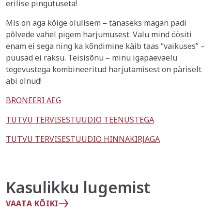
erilise pingutuseta!
Mis on aga kõige olulisem – tänaseks magan padi
põlvede vahel pigem harjumusest. Valu mind öösiti
enam ei sega ning ka kõndimine käib taas “vaikuses” –
puusad ei raksu. Teisisõnu – minu igapäevaelu
tegevustega kombineeritud harjutamisest on päriselt
abi olnud!
BRONEERI AEG
TUTVU TERVISESTUUDIO TEENUSTEGA
TUTVU TERVISESTUUDIO HINNAKIRJAGA
Kasulikku lugemist
VAATA KÕIKI