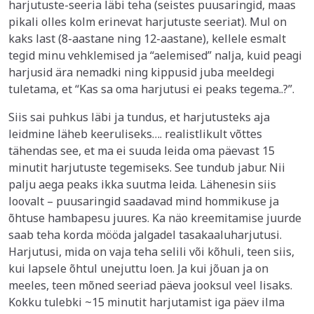
harjutuste-seeria läbi teha (seistes puusaringid, maas
pikali olles kolm erinevat harjutuste seeriat). Mul on
kaks last (8-aastane ning 12-aastane), kellele esmalt
tegid minu vehklemised ja “aelemised” nalja, kuid peagi
harjusid ära nemadki ning kippusid juba meeldegi
tuletama, et “Kas sa oma harjutusi ei peaks tegema..?”.
Siis sai puhkus läbi ja tundus, et harjutusteks aja
leidmine läheb keeruliseks…. realistlikult võttes
tähendas see, et ma ei suuda leida oma päevast 15
minutit harjutuste tegemiseks. See tundub jabur. Nii
palju aega peaks ikka suutma leida. Lähenesin siis
loovalt – puusaringid saadavad mind hommikuse ja
õhtuse hambapesu juures. Ka näo kreemitamise juurde
saab teha korda mööda jalgadel tasakaaluharjutusi.
Harjutusi, mida on vaja teha selili või kõhuli, teen siis,
kui lapsele õhtul unejuttu loen. Ja kui jõuan ja on
meeles, teen mõned seeriad päeva jooksul veel lisaks.
Kokku tulebki ~15 minutit harjutamist iga päev ilma