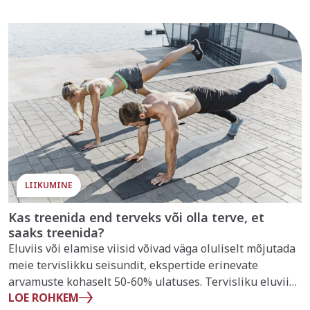
LIIKUMINE
Kas treenida end terveks või olla terve, et
saaks treenida?
Eluviis või elamise viisid võivad väga oluliselt mõjutada
meie tervislikku seisundit, ekspertide erinevate
arvamuste kohaselt 50-60% ulatuses. Tervisliku eluviisi
LOE ROHKEM
komponentide hulka, mis täielikult alluvad indiviidi