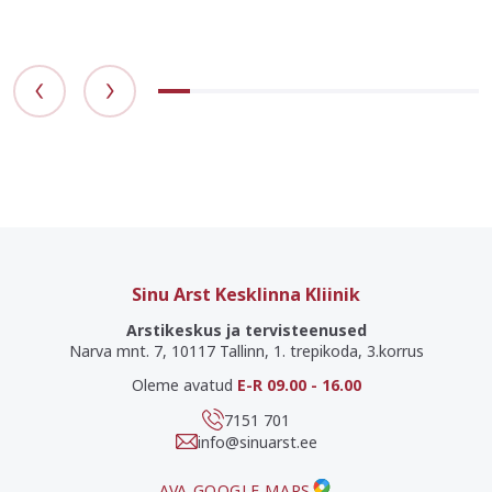
kontrollile ja otseselt mõjutavad tervist, kuuluvad:
korrapärane töö- ja puhkerežiim ratsionaalne
toitumine vaimne tervis optimaalne kehaline aktiivsus.
Kehaliselt aktiivset eluviisi on aastaid propageeritud
mitte ainult kui üldise tervise ja funktsionaalse […]
Sinu Arst Kesklinna Kliinik
Arstikeskus ja tervisteenused
Narva mnt. 7, 10117 Tallinn, 1. trepikoda, 3.korrus
Oleme avatud
E-R 09.00 - 16.00
7151 701
info@sinuarst.ee
AVA GOOGLE MAPS