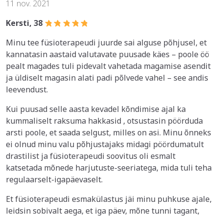
11 nov. 2021
Kersti, 38
Minu tee füsioterapeudi juurde sai alguse põhjusel, et
kannatasin aastaid valutavate puusade käes – poole öö
pealt magades tuli pidevalt vahetada magamise asendit
ja üldiselt magasin alati padi põlvede vahel – see andis
leevendust.
Kui puusad selle aasta kevadel kõndimise ajal ka
kummaliselt raksuma hakkasid , otsustasin pöörduda
arsti poole, et saada selgust, milles on asi. Minu õnneks
ei olnud minu valu põhjustajaks midagi pöördumatult
drastilist ja füsioterapeudi soovitus oli esmalt
katsetada mõnede harjutuste-seeriatega, mida tuli teha
regulaarselt-igapäevaselt.
Et füsioterapeudi esmakülastus jäi minu puhkuse ajale,
leidsin sobivalt aega, et iga päev, mõne tunni tagant,