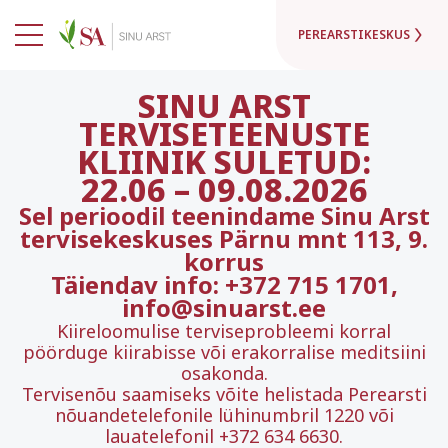
PEREARSTIKESKUS
SINU ARST
TERVISETEENUSTE
KLIINIK SULETUD:
22.06
–
09.08.2026
Sel perioodil teenindame Sinu Arst
tervisekeskuses Pärnu mnt 113, 9.
korrus
Täiendav info: +372 715 1701,
info@sinuarst.ee
Kiireloomulise terviseprobleemi korral
pöörduge kiirabisse või erakorralise meditsiini
osakonda.
Tervisenõu saamiseks võite helistada Perearsti
nõuandetelefonile lühinumbril 1220 või
lauatelefonil +372 634 6630.