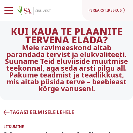
PEREARSTIKESKUS
KUI KAUA TE PLAANITE
TERVENA ELADA?
Meie ravimeeskond aitab
parandada tervist ja elukvaliteeti.
Suuname Teid eluviiside muutmise
teekonnal, aga seda arsti pilgu all.
Pakume teadmist ja teadlikkust,
mis aitab püsida terve – beebieast
kõrge vanuseni.
TAGASI EELMISELE LEHELE
LIIKUMINE