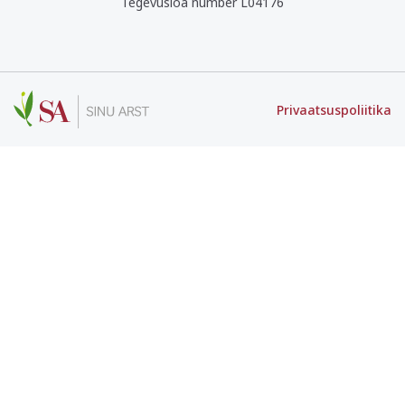
Tegevusloa number L04176
Privaatsuspoliitika