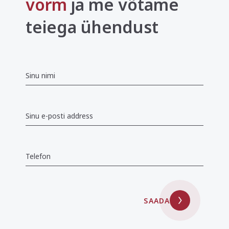
vorm
ja me võtame
teiega ühendust
SAADA