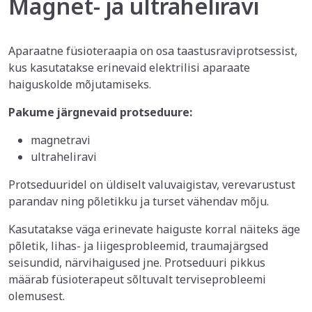
Magnet- ja ultraheliravi
Aparaatne füsioteraapia on osa taastusraviprotsessist,
kus kasutatakse erinevaid elektrilisi aparaate
haiguskolde mõjutamiseks.
Pakume järgnevaid protseduure:
magnetravi
ultraheliravi
Protseduuridel on üldiselt valuvaigistav, verevarustust
parandav ning põletikku ja turset vähendav mõju.
Kasutatakse väga erinevate haiguste korral näiteks äge
põletik, lihas- ja liigesprobleemid, traumajärgsed
seisundid, närvihaigused jne. Protseduuri pikkus
määrab füsioterapeut sõltuvalt terviseprobleemi
olemusest.