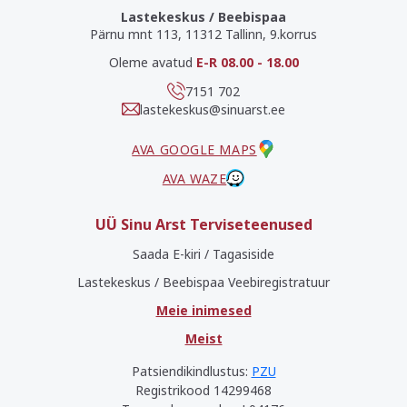
Lastekeskus / Beebispaa
Pärnu mnt 113, 11312 Tallinn, 9.korrus
Oleme avatud
E-R 08.00 - 18.00
7151 702
lastekeskus@sinuarst.ee
AVA GOOGLE MAPS
AVA WAZE
UÜ Sinu Arst Terviseteenused
Saada E-kiri / Tagasiside
Lastekeskus / Beebispaa Veebiregistratuur
Meie inimesed
Meist
Patsiendikindlustus:
PZU
Registrikood 14299468