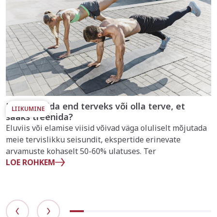
Kas treenida end terveks või olla terve, et
LIIKUMINE
saaks treenida?
Eluviis või elamise viisid võivad väga oluliselt mõjutada
meie tervislikku seisundit, ekspertide erinevate
arvamuste kohaselt 50-60% ulatuses. Ter
LOE ROHKEM