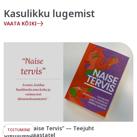
Kasulikku lugemist
VAATA KÕIKI
Raamat “Naise Tervis” — Teejuht
TOITUMINE
Üleminekuaastatel