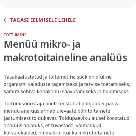
TAGASI EELMISELE LEHELE
TOITUMINE
Menüü mikro- ja
makrotoitaineline analüüs
Tasakaalustatud ja toitainetihe söök on oluline
organismi vajaduste tagamiseks ja tervise toetamiseks,
samuti sobiva kehakaalu saavutamiseks ja hoidmiseks.
Toitumisnõustaja poolt teostatud põhjalik 5-päeva
menüü analüüs annab ülevaate põhitoitainete
jaotumisest toidukavas. Toidupäeviku alusel koostatud
analüüs on abiks, et tuvastada võimalikud
kõrvalekalded, nii makro- kui ka mikrotoitainete