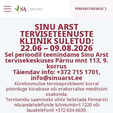
PEREARSTIKESKUS
SINU ARST
TERVISETEENUSTE
KLIINIK SULETUD:
22.06
–
09.08.2026
Sel perioodil teenindame Sinu Arst
tervisekeskuses Pärnu mnt 113, 9.
korrus
Täiendav info: +372 715 1701,
info@sinuarst.ee
Kiireloomulise terviseprobleemi korral
pöörduge kiirabisse või erakorralise meditsiini
osakonda.
Tervisenõu saamiseks võite helistada Perearsti
nõuandetelefonile lühinumbril 1220 või
lauatelefonil +372 634 6630.