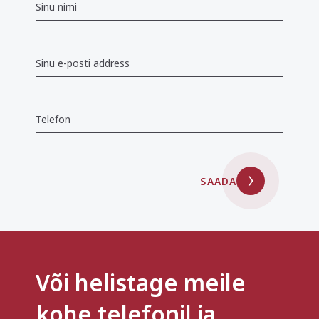
SAADA
Või helistage meile
kohe telefonil ja