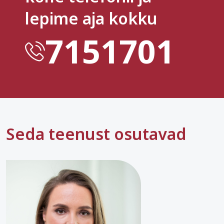
lepime aja kokku
7151701
Seda teenust osutavad