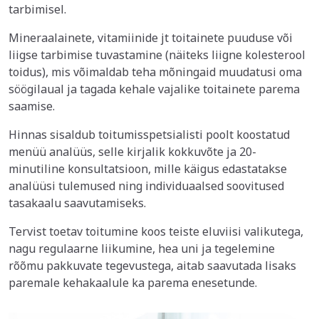
tarbimisel.
Mineraalainete, vitamiinide jt toitainete puuduse või
liigse tarbimise tuvastamine (näiteks liigne kolesterool
toidus), mis võimaldab teha mõningaid muudatusi oma
söögilaual ja tagada kehale vajalike toitainete parema
saamise.
Hinnas sisaldub toitumisspetsialisti poolt koostatud
menüü analüüs, selle kirjalik kokkuvõte ja 20-
minutiline konsultatsioon, mille käigus edastatakse
analüüsi tulemused ning individuaalsed soovitused
tasakaalu saavutamiseks.
Tervist toetav toitumine koos teiste eluviisi valikutega,
nagu regulaarne liikumine, hea uni ja tegelemine
rõõmu pakkuvate tegevustega, aitab saavutada lisaks
paremale kehakaalule ka parema enesetunde.