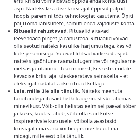
eriti kriisid võimaldavad õppida enda kohta uusi
asju. Näiteks kevadise kriisi ajal õppisid paljud
hoopis paremini töös tehnoloogiat kasutama. Õpiti
palju oma lähisuhete, samuti enda vajaduste kohta.
Rituaalid rahustavad.
Rituaalid aitavad
leevendada pinget ja rahustada. Rituaalid võivad
olla seotud näiteks kasulike harjumustega, kas või
käte pesemisega. Sobivad lihtsad väikesed asjad:
näiteks igaõhtune raamatulugemine või regulaarne
metsas jalutamine. Tean inimest, kes ostis endale
kevadise kriisi ajal üleskeeratava seinakella – et
oleks igal nädalal väike rituaal kellaga.
Leia, mille üle olla tänulik.
Näiteks meenuta
tänutundega ilusaid hetki kaugemast või lähemast
minevikust. Võib-olla helistas eelmisel päeval sõber
ja küsis, kuidas läheb, võib-olla said kutse
inspireerivale kursusele, võibolla avastasid
kriisiajal oma vana või hoopis uue hobi. Leia
midagi, mille eest olla tänulik.