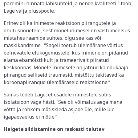
paremini hinnata lähisuhteid ja nende kvaliteeti,” toob
Lage välja plusspoole.
Erinev oli ka inimeste reaktsioon piirangutele ja
ohutusnõuetele, sest mõnel inimesel on vastumeelsus
mistahes raamide suhtes, olgu see kas või
maskikandmine. “Sageli toetub ülemäärane võitlus
eelnevatele elukogemustele, kus inimene on pidanud
elama ebamõistlikult ja trameerivalt piiratud
keskkonnas. Mõnele inimesele on jätnud ka nõukaaja
piirangud selliseid traumasid, mistõttu tekitavad ka
koroonapiirangud ülemääraseid reaktsioone.”
Samas tõdeb Lage, et osadele inimestele sobis
isolatsioon väga hästi. “See oli võimalus aega maha
võtta ja rohkem mõtiskleda asjade üle, mille üle
igapäevaelus ei mõtle.”
Haigete sildistamine on raskesti talutav