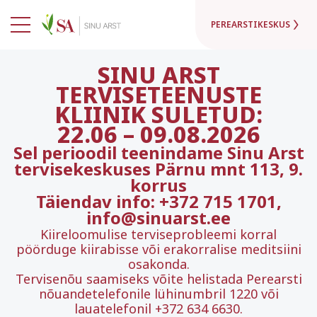
PEREARSTIKESKUS
SINU ARST
TERVISETEENUSTE
KLIINIK SULETUD:
22.06
–
09.08.2026
Sel perioodil teenindame Sinu Arst
tervisekeskuses Pärnu mnt 113, 9.
korrus
Täiendav info: +372 715 1701,
info@sinuarst.ee
Kiireloomulise terviseprobleemi korral
pöörduge kiirabisse või erakorralise meditsiini
osakonda.
Tervisenõu saamiseks võite helistada Perearsti
nõuandetelefonile lühinumbril 1220 või
lauatelefonil +372 634 6630.