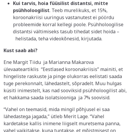
Kui tarvis, hoia füüsilist distantsi, mitte
psühholoogilist
. Teeb murelikuks, et 15%,
koroonakriisi uuringus vastanutest ei pöördu
probleemide korral kellegi poole. Psühholoogilise
distantsi vältimiseks tasub tihedat sidet hoida –
helistada, teha videokõnesid, kirjutada.
Kust saab abi?
Ene Margit Tiidu ja Marianna Makarova
ülevaateartiklis “Eestlased koroonakriisis” mainiti, et
hingeliste raskuste ja pinge olukorras eelistati saada
tuge perekonnalt, lähedastelt, sõpradelt. Muu hulgas
küsiti inimestelt, kas nad sooviksid psühholoogilist abi,
et hakkama saada isolatsiooniga ja 7% soovisid.
“Vahel on teemasid, mida mingil põhjusel ei saa
lähedastega jagada,” ütleb Merit Lage. “Vahel
kardetakse kallis inimene liigselt muretsema panna,
vahel vaikitakse, kuna tuntakse, et mõistmisest on