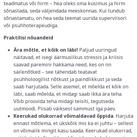
teadmatus või hirm – hea oleks oma küsimus ja hirm
sõnastada, seda väljendada meeskonnas. Kui tundub
sõnastamatu, on hea seda teemat uurida superviisori
või psühhoterapeudiga.
Praktilisi nõuandeid
Ära mõtle, et kõik on läbi!
Paljud uuringud
näitavad, et isegi äärmuslikus stressis ja kriisis
saavad paremini hakkama need, kes on nn
säilenõtked – see tähendab teatavat
psühholoogilist nõtkust ja paindlikkust ja seda
saab harjutada. Selle asemel, et mõelda et kõik on
läbi, saab mõelda, et midagi saab ikka ära teha.
Võib proovida teha midagi teisiti, tegutseda
uutmoodi. Piisab väiksest sammust iga päev.
Keerukad olukorrad võimaldavad õppida
. Harjuta
ennast mõtlema, et ükskõik mis ka ei juhtu – sellest
on võimalik mingit kasu saada. Keerukad olukorrad,