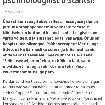
psühholoogilist distantsi!
18 nov. 2020
Üha rohkem räägitakse sellest, missuguse jälje on
jätnud koroonapandeemia vaimsele tervisele.
Nüüdseks on luhtunud ka lootused, et sügiseks on
viirus võidetud ja elu läheb edasi vanaviisi. Õhus on
hoopis uued piirangud.
Psühhoterapeut Merit Lage
ütleb, et ka äärmusliku stressi ja kriisi ajal saab
enda vaimse tasakaalu heaks ühtteist ära teha.
“Selle asemel, et mõelda, et kõik on läbi, saab
mõelda, et midagi saab ikka ära teha. Piisab
väiksest sammust iga päev.”
Kuidas tulid eestlased toime kevadise koroonakriisiga?
Kuidas nad said hakkama isolatsiooniga? Mida võiks
sellest õppida? Septembri “Akadeemias” ilmus Ene
Margit Tiidu ja Marianna Makarova artikkel “Eestlased
koroonakriisis”. Artikkel tugines andmetele, mis saadi