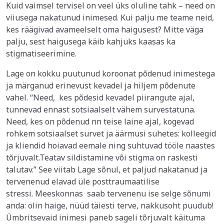
Kuid vaimsel tervisel on veel üks oluline tahk – need on
viiusega nakatunud inimesed. Kui palju me teame neid,
kes räägivad avameelselt oma haigusest? Mitte väga
palju, sest haigusega käib kahjuks kaasas ka
stigmatiseerimine.
Lage on kokku puutunud koroonat põdenud inimestega
ja märganud erinevust kevadel ja hiljem põdenute
vahel. “Need, kes põdesid kevadel piirangute ajal,
tunnevad ennast sotsiaalselt vähem survestatuna.
Need, kes on põdenud nn teise laine ajal, kogevad
rohkem sotsiaalset survet ja äärmusi suhetes: kolleegid
ja kliendid hoiavad eemale ning suhtuvad tööle naastes
tõrjuvalt.Teatav sildistamine või stigma on raskesti
talutav.” See viitab Lage sõnul, et paljud nakatanud ja
tervenenud elavad üle posttraumaatilise
stressi. Meeskonnas saab tervenenu ise selge sõnumi
anda: olin haige, nüüd täiesti terve, nakkusoht puudub!
Ümbritsevaid inimesi paneb sageli tõrjuvalt käituma