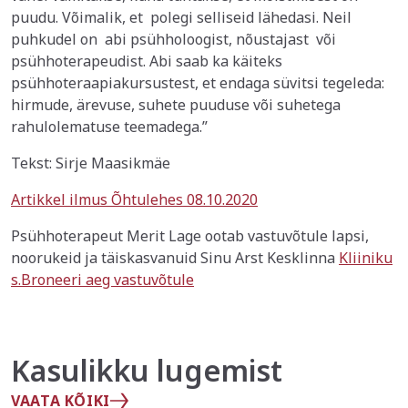
puudu. Võimalik, et polegi selliseid lähedasi. Neil
puhkudel on abi psühholoogist, nõustajast või
psühhoterapeudist. Abi saab ka käiteks
psühhoteraapiakursustest, et endaga süvitsi tegeleda:
hirmude, ärevuse, suhete puuduse või suhetega
rahulolematuse teemadega.”
Tekst: Sirje Maasikmäe
Artikkel ilmus Õhtulehes 08.10.2020
Psühhoterapeut Merit Lage ootab vastuvõtule lapsi,
noorukeid ja täiskasvanuid Sinu Arst Kesklinna
Kliiniku
s.Broneeri aeg vastuvõtule
Kasulikku lugemist
VAATA KÕIKI