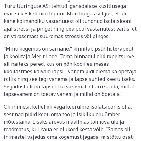
Turu Uuringute ASi tehtud iganädalase küsitlusega
märtsi keskelt mai lõpuni. Muu hulgas selgus, et üle
kahe kolmandiku vastanutest oli tundnud isolatsiooni
ajal stressi ja pinget ning pea pool vastanutest väitis, et
on varasemast suuremas stressis või pinges.
“Minu kogemus on sarnane,” kinnitab psühhoterapeut
ja koolitaja Merit Lage. Tema hinnagul olid topeltsurve
all näiteks pered, kus on põhikooli esimeses
kooliastmes käivaid lapsi. “Vanem pidi olema ka õpetaja
rollis ning see tegi vanema ja lapse suhted keeruliseks.
Segadust oli nii lapsel kui vanemal, et aru saada, millal
lapsevanem on toetav vanem ja millal on õpetaja.”
Oli inimesi, kellel oli väga keeruline isolatsioonis olla,
sest nad pidid kogu oma töö ja isikliku elu ümber
mõtestama. Lisaks ärevus maailmas toimuva üle ja
teadmatus, kui kaua eriolukord kesta võib. “Samas oli
inimestel vajadus oma kogemust jagada, mistõttu osati