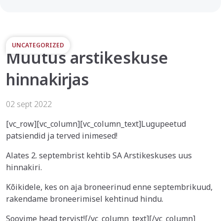
UNCATEGORIZED
Muutus arstikeskuse
hinnakirjas
02 sept 2022
[vc_row][vc_column][vc_column_text]Lugupeetud
patsiendid ja terved inimesed!
Alates 2. septembrist kehtib SA Arstikeskuses uus
hinnakiri.
Kõikidele, kes on aja broneerinud enne septembrikuud,
rakendame broneerimisel kehtinud hindu.
Soovime head tervist!
[/vc_column_text][/vc_column]