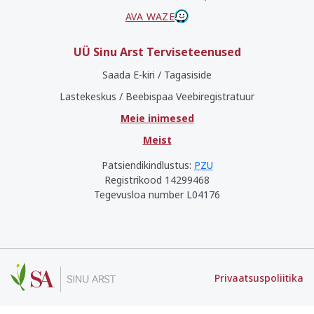
AVA WAZE
UÜ Sinu Arst Terviseteenused
Saada E-kiri / Tagasiside
Lastekeskus / Beebispaa Veebiregistratuur
Meie inimesed
Meist
Patsiendikindlustus:
PZU
Registrikood 14299468
Tegevusloa number L04176
Privaatsuspoliitika