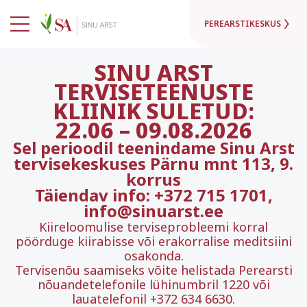
PEREARSTIKESKUS
SINU ARST
TERVISETEENUSTE
KLIINIK SULETUD:
22.06
–
09.08.2026
Sel perioodil teenindame Sinu Arst
tervisekeskuses Pärnu mnt 113, 9.
korrus
Täiendav info: +372 715 1701,
info@sinuarst.ee
Kiireloomulise terviseprobleemi korral
pöörduge kiirabisse või erakorralise meditsiini
osakonda.
Tervisenõu saamiseks võite helistada Perearsti
nõuandetelefonile lühinumbril 1220 või
lauatelefonil +372 634 6630.