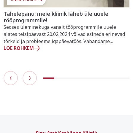
Tähelepanu: meie kliinik läheb üle uuele
tööprogrammile!
Seoses üleminekuga vanalt tööprogrammile uuele
alates teisipäevast 20.02.2024 võivad esineda erinevad
tõrkeid ja probleeme igapäevatöös. Vabandame
LOE ROHKEM
ebamugavuste pärast! Probleemide korral palun
kontakteeruge kliinikuga tel: 7151701 või saatke email
info@sinuarst.ee