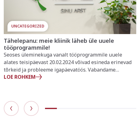
UNCATEGORIZED
Tähelepanu: meie kliinik läheb üle uuele
tööprogrammile!
Seoses üleminekuga vanalt tööprogrammile uuele
alates teisipäevast 20.02.2024 võivad esineda erinevad
tõrkeid ja probleeme igapäevatöös. Vabandame
LOE ROHKEM
ebamugavuste pärast! Probleemide korral palun
kontakteeruge kliinikuga tel: 7151701 või saatke email
info@sinuarst.ee