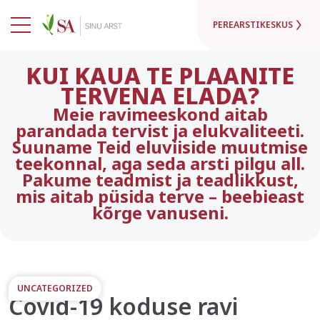
PEREARSTIKESKUS
KUI KAUA TE PLAANITE
TERVENA ELADA?
Meie ravimeeskond aitab
parandada tervist ja elukvaliteeti.
Suuname Teid eluviiside muutmise
teekonnal, aga seda arsti pilgu all.
Pakume teadmist ja teadlikkust,
mis aitab püsida terve – beebieast
kõrge vanuseni.
UNCATEGORIZED
Covid-19 koduse ravi