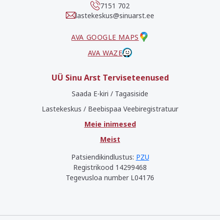
7151 702
lastekeskus@sinuarst.ee
AVA GOOGLE MAPS
AVA WAZE
UÜ Sinu Arst Terviseteenused
Saada E-kiri / Tagasiside
Lastekeskus / Beebispaa Veebiregistratuur
Meie inimesed
Meist
Patsiendikindlustus:
PZU
Registrikood 14299468
Tegevusloa number L04176