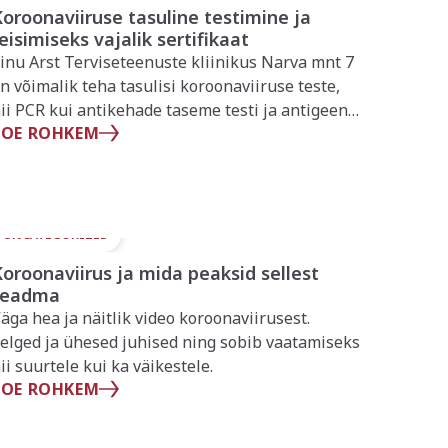
oroonaviiruse tasuline testimine ja
eisimiseks vajalik sertifikaat
inu Arst Terviseteenuste kliinikus Narva mnt 7
n võimalik teha tasulisi koroonaviiruse teste,
ii PCR kui antikehade taseme testi ja antigeeni
LOE ROHKEM
iirtesti.
UNCATEGORIZED
oroonaviirus ja mida peaksid sellest
teadma
äga hea ja näitlik video koroonaviirusest.
elged ja ühesed juhised ning sobib vaatamiseks
ii suurtele kui ka väikestele.
LOE ROHKEM