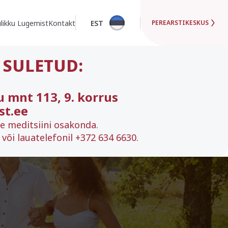
likku Lugemist
Kontakt
EST
PEREARSTIKESKUS
 SULETUD:
u mnt 113, 9. korrus
st.ee
se meditsiini osakonda.
või lauatelefonil +372 634 6630.