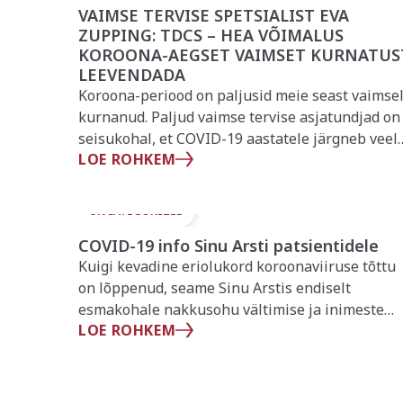
VAIMSE TERVISE SPETSIALIST EVA
ZUPPING: TDCS – HEA VÕIMALUS
KOROONA-AEGSET VAIMSET KURNATUS
LEEVENDADA
Koroona-periood on paljusid meie seast vaimsel
kurnanud. Paljud vaimse tervise asjatundjad on
seisukohal, et COVID-19 aastatele järgneb veel
LOE ROHKEM
pikaks ajaks vaimse tervise kriis.
UNCATEGORIZED
COVID-19 info Sinu Arsti patsientidele
Kuigi kevadine eriolukord koroonaviiruse tõttu
on lõppenud, seame Sinu Arstis endiselt
esmakohale nakkusohu vältimise ja inimeste
LOE ROHKEM
kaitse.