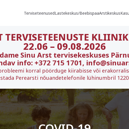
Terviseteenused
Lastekeskus/Beebispaa
Arstikeskus
Kasu
T TERVISETEENUSTE KLIINIK
22.06
–
09.08.2026
ndame Sinu Arst tervisekeskuses Pärn
ndav info: +372 715 1701, info@sinuar
probleemi korral pöörduge kiirabisse või erakorrali
stada Perearsti nõuandetelefonile lühinumbril 1220 
COVID-19