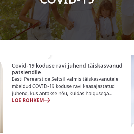
UNCATEGORIZED
Covid-19 koduse ravi juhend täiskasvanud
patsiendile
Eesti Perearstide Seltsil valmis täiskasvanutele
mõeldud COVID-19 koduse ravi kaasajastatud
juhend, kus antakse nõu, kuidas haigusega
LOE ROHKEM
kodus hakkama saada.