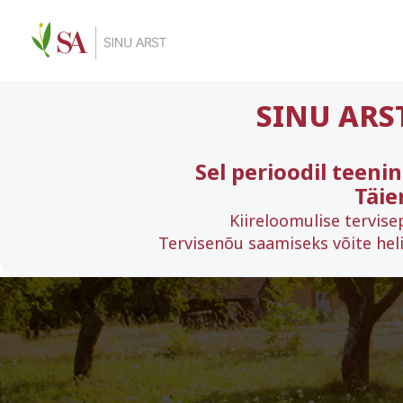
SINU ARS
Sel perioodil teeni
Täie
Kiireloomulise tervise
Tervisenõu saamiseks võite heli