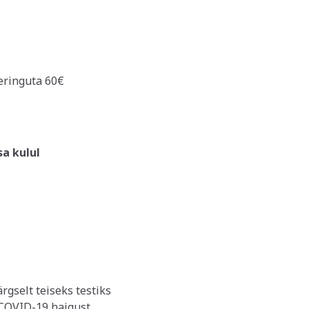
eringuta 60€
sa kulul
rgselt teiseks testiks
 COVID-19 haigust