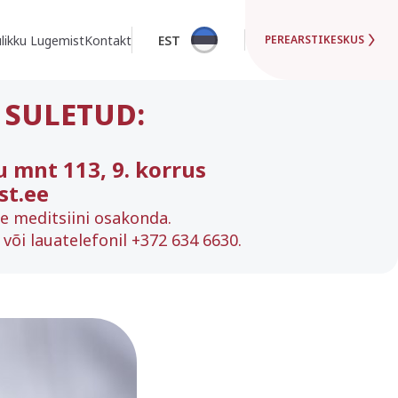
likku Lugemist
Kontakt
EST
PEREARSTIKESKUS
 SULETUD:
u mnt 113, 9. korrus
st.ee
se meditsiini osakonda.
või lauatelefonil +372 634 6630.