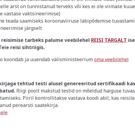
elle arst on tunnistanud terveks või kes ei ole viimase kuu
 vastase vaktsineerimise)
me teada saamiseks koroonaviiruse läbipõdemise tuvastami
ineerimise järgselt
t reisimise tarbeks palume veebilehel
REISI TARGALT
ise
ie reisi sihtriigis.
nfo koondab ja uuendab välisministeerium
oma veebilehel
kirjaga tehtud testi alusel genereeritud sertifikaadi k
ubatud.
Riigi poolt makstud testid on mõeldud haiguse tuva
atamiseks.
Piiril kontrollitakse vastava koodi abil, kas reisil
tanud perearsti saatekirja.
sele