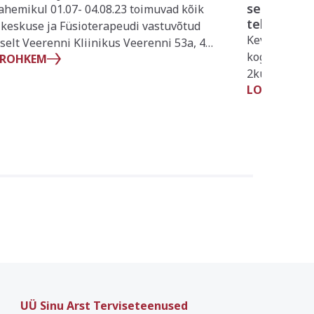
selgitab, m
ahemikul 01.07- 04.08.23 toimuvad kõik
tekitavad 
ikeskuse ja Füsioterapeudi vastuvõtud
Kevade lähe
iselt Veerenni Kliinikus Veerenni 53a, 4
koguma, mee
 ROHKEM
us. Lisainfo telefonil 715 1701.
2kuuga”lubad
LOE ROHKE
kevadel dieet
aasta jooksul
rikkunud.
UÜ Sinu Arst Terviseteenused