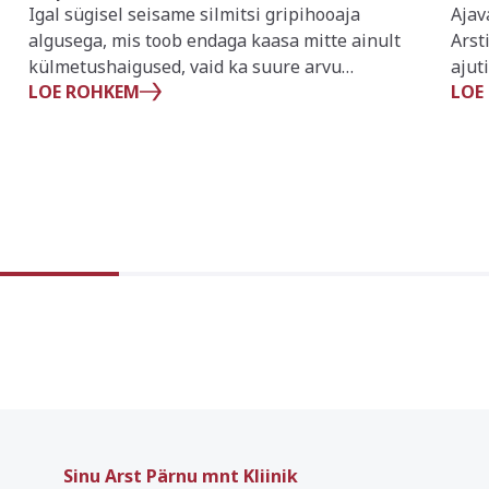
Igal sügisel seisame silmitsi gripihooaja
Ajav
algusega, mis toob endaga kaasa mitte ainult
Arst
külmetushaigused, vaid ka suure arvu
ajut
LOE ROHKEM
LOE
haigestumisi ja isegi komplikatsioone. Seetõttu
korr
on gripivastane vaktsineerimine äärmiselt
oluline samm meie tervise kaitsmisel. Siin on
mõned peamised põhjused, miks tasub
vaktsineerida: 1. Haigestumise ennetamine:
Gripivaktsiin aitab vähendada haigestumise
riski. Kuigi vaktsiin ei pruugi pakkuda 100%
kaitset, võib […]
Sinu Arst Pärnu mnt Kliinik