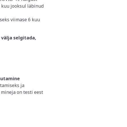
e kuu jooksul läbinud
seks viimase 6 kuu
 välja selgitada,
asutamine
stamiseks ja
e mineja on testi eest