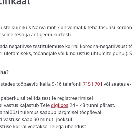
tifikaat
uste kliinikus Narva mnt 7 on võimalik teha tasulisi koroona
seme testi ja antigeeni kiirtesti.
ada negatiivse testitulemuse korral koroona-negatiivsust t
iri ületamiseks, tööandjale või kindlustusjuhtumite puhul). Se
.
eha?
stades tööpäeviti kella 9-16 telefonil
7151 701
või saates e-
 paberkujul tellida testile registreerimisel
si vastus kajastub Teie
digiloos
24 – 48 tunni pärast.
 analüüsi tulemus saabub järgmisel tööpäeval
ti vastuse saab 30 minuti jooksul
astuse korral võetakse Teiega ühendust