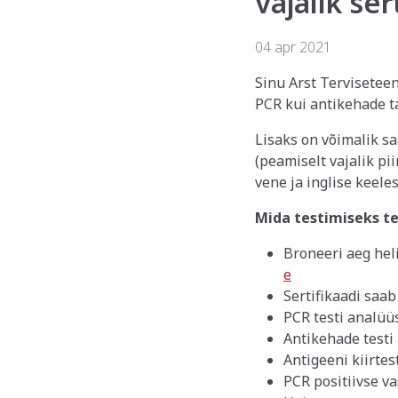
vajalik ser
04 apr 2021
Sinu Arst Terviseteen
PCR kui antikehade ta
Lisaks on võimalik sa
(peamiselt vajalik pi
vene ja inglise keeles
Mida testimiseks t
Broneeri aeg heli
e
Sertifikaadi saab
PCR testi analüü
Antikehade testi
Antigeeni kiirtes
PCR positiivse v