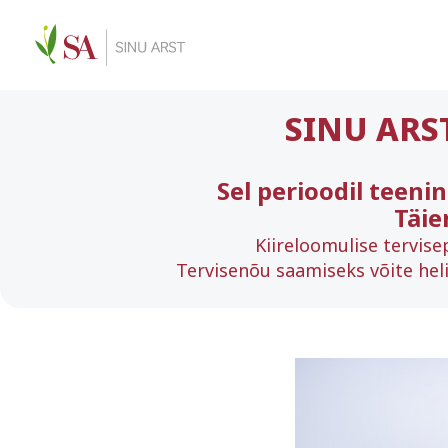
SINU ARS
Sel perioodil teeni
Täie
Kiireloomulise tervise
Tervisenõu saamiseks võite heli