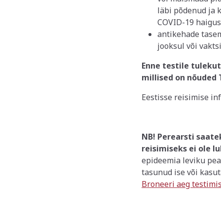
läbi põdenud ja k
COVID-19 haiguse
antikehade tase
jooksul või vakts
Enne testile tuleku
millised on nõuded Te
Eestisse reisimise i
NB! Perearsti saate
reisimiseks ei ole l
epideemia leviku pe
tasunud
ise või kasu
Broneeri aeg testimi