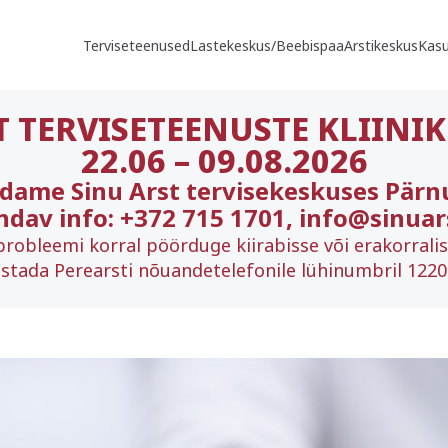
Terviseteenused
Lastekeskus/Beebispaa
Arstikeskus
Kasu
T TERVISETEENUSTE KLIINIK
22.06
–
09.08.2026
ndame Sinu Arst tervisekeskuses Pärn
ndav info: +372 715 1701, info@sinuar
probleemi korral pöörduge kiirabisse või erakorrali
stada Perearsti nõuandetelefonile lühinumbril 1220 