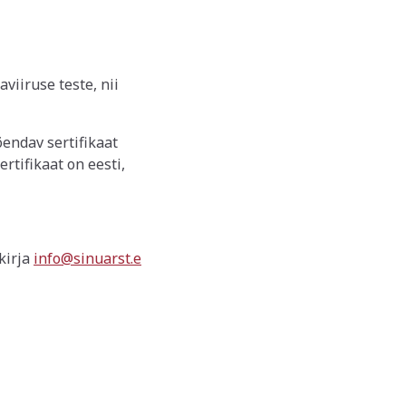
viiruse teste, nii
õendav sertifikaat
rtifikaat on eesti,
kirja
info@sinuarst.e