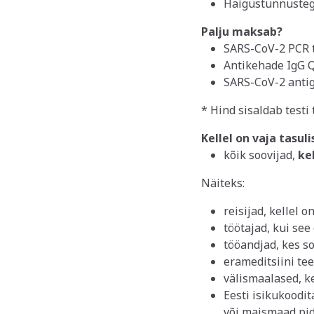
Haigustunnustega
Palju maksab?
SARS-CoV-2 PCR 
Antikehade IgG 
SARS-CoV-2 antig
* Hind sisaldab testi 
Kellel on vaja tasuli
kõik soovijad,
ke
Näiteks:
reisijad, kellel o
töötajad, kui see
tööandjad, kes so
erameditsiini te
välismaalased, ke
Eesti isikukoodit
või maismaad pid