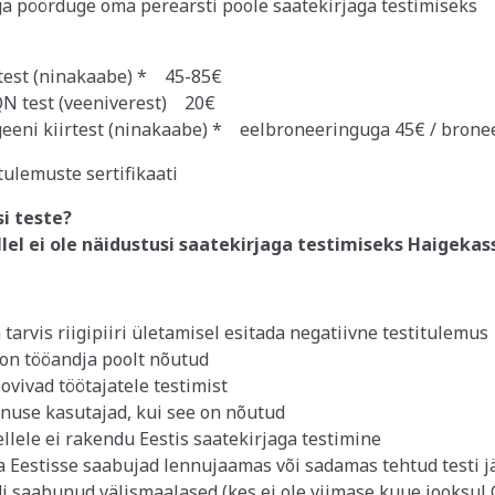
 pöörduge oma perearsti poole saatekirjaga testimiseks
test (ninakaabe) * 45-85€
QN test (veeniverest) 20€
eeni kiirtest (ninakaabe) * eelbroneeringuga 45€ / brone
tulemuste sertifikaati
si teste?
llel ei ole näidustusi saatekirjaga testimiseks Haigekas
n tarvis riigipiiri ületamisel esitada negatiivne testitulemus
 on tööandja poolt nõutud
ovivad töötajatele testimist
enuse kasutajad, kui see on nõutud
llele ei rakendu Eestis saatekirjaga testimine
a Eestisse saabujad lennujaamas või sadamas tehtud testi jä
i saabunud välismaalased (kes ei ole viimase kuue jooksul