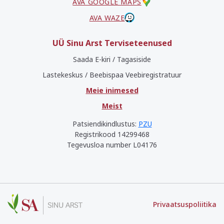
AVA GOOGLE MAPS
AVA WAZE
UÜ Sinu Arst Terviseteenused
Saada E-kiri / Tagasiside
Lastekeskus / Beebispaa Veebiregistratuur
Meie inimesed
Meist
Patsiendikindlustus:
PZU
Registrikood 14299468
Tegevusloa number L04176
Privaatsuspoliitika