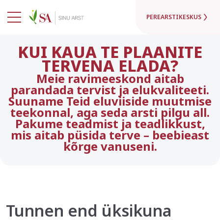
PEREARSTIKESKUS
KUI KAUA TE PLAANITE
TERVENA ELADA?
Meie ravimeeskond aitab
parandada tervist ja elukvaliteeti.
Suuname Teid eluviiside muutmise
teekonnal, aga seda arsti pilgu all.
Pakume teadmist ja teadlikkust,
mis aitab püsida terve – beebieast
kõrge vanuseni.
Tunnen end üksikuna