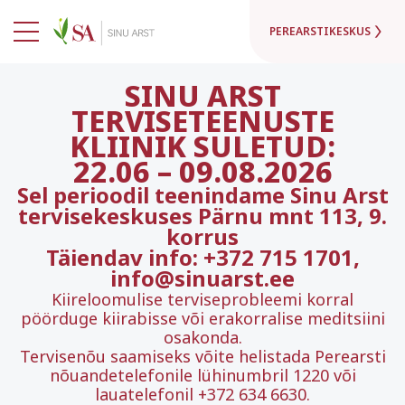
PEREARSTIKESKUS
SINU ARST
TERVISETEENUSTE
KLIINIK SULETUD:
22.06
–
09.08.2026
Sel perioodil teenindame Sinu Arst
tervisekeskuses Pärnu mnt 113, 9.
korrus
Täiendav info: +372 715 1701,
info@sinuarst.ee
Kiireloomulise terviseprobleemi korral
pöörduge kiirabisse või erakorralise meditsiini
osakonda.
Tervisenõu saamiseks võite helistada Perearsti
nõuandetelefonile lühinumbril 1220 või
lauatelefonil +372 634 6630.