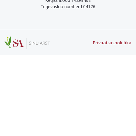
Registrikood 14299468
Tegevusloa number L04176
Privaatsuspoliitika