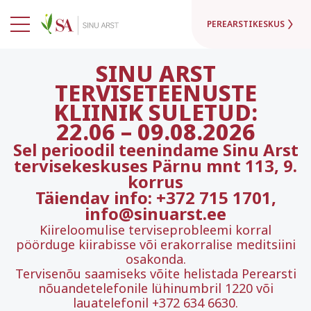
PEREARSTIKESKUS
SINU ARST
TERVISETEENUSTE
KLIINIK SULETUD:
22.06
–
09.08.2026
Sel perioodil teenindame Sinu Arst
tervisekeskuses Pärnu mnt 113, 9.
korrus
Täiendav info: +372 715 1701,
info@sinuarst.ee
Kiireloomulise terviseprobleemi korral
pöörduge kiirabisse või erakorralise meditsiini
osakonda.
Tervisenõu saamiseks võite helistada Perearsti
nõuandetelefonile lühinumbril 1220 või
lauatelefonil +372 634 6630.