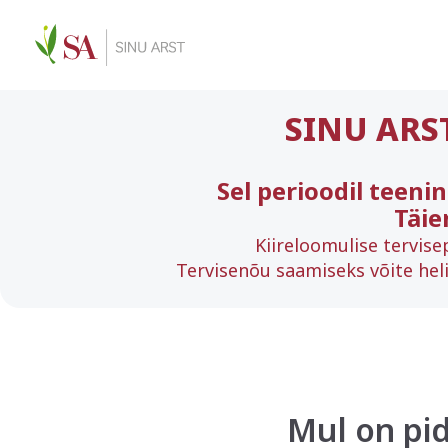
SINU ARS
Sel perioodil teeni
Täie
Kiireloomulise tervise
Tervisenõu saamiseks võite heli
Mul on pi