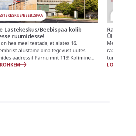
ASTEKESKUS/BEEBISPAA
TOITUMIN
e Lastekeskus/Beebispaa kolib
Raamat “Na
esse ruumidesse!
Ülemineku
 on hea meel teatada, et alates 16.
Meil on hea 
embrist alustame oma tegevust uutes
raamat “Nais
ides aadressil Pärnu mnt 113! Kolimine
tunnustatud
 ROHKEM
LOE ROHKE
stab meie kasvamist ja arengut – uued
arst-toitumi
id pakuvad paremaid võimalusi ja veelgi
Aleksejev, d
iteetsemat teenust meie pisikestele
liikumisped
ntidele ja nende peredele.