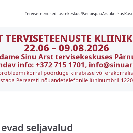
Terviseteenused
Lastekeskus/Beebispaa
Arstikeskus
Kasu
T TERVISETEENUSTE KLIINIK
22.06
–
09.08.2026
ndame Sinu Arst tervisekeskuses Pärn
ndav info: +372 715 1701, info@sinuar
probleemi korral pöörduge kiirabisse või erakorrali
stada Perearsti nõuandetelefonile lühinumbril 1220 
devad seljavalud