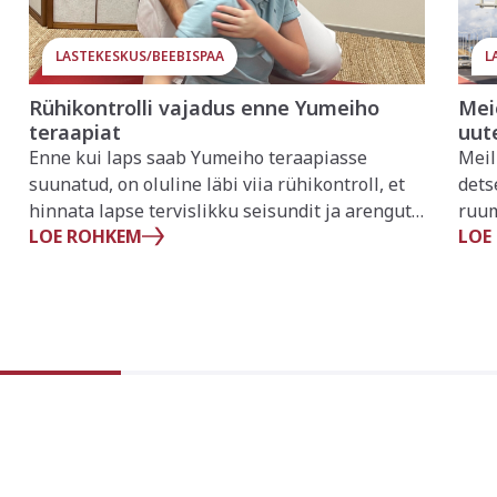
LASTEKESKUS/BEEBISPAA
L
Rühikontrolli vajadus enne Yumeiho
Mei
teraapiat
uut
Enne kui laps saab Yumeiho teraapiasse
Meil
suunatud, on oluline läbi viia rühikontroll, et
dets
hinnata lapse tervislikku seisundit ja arengut.
ruum
LOE ROHKEM
LOE
Rühikontrolli käigus uuritakse lihaspingeid,
tähi
kehahoiakut ja võimalikku valu. See kontroll
ruum
aitab tuvastada, kas laps vajab täiendavat
kval
toetust Yumeiho teraapia näol.
klie