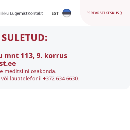
likku Lugemist
Kontakt
EST
PEREARSTIKESKUS
 SULETUD:
u mnt 113, 9. korrus
st.ee
se meditsiini osakonda.
või lauatelefonil +372 634 6630.