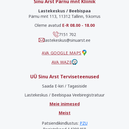
Sinu Arst Pärnu mnt Kliinik
Lastekeskus / Beebispaa
Pärnu mnt 113, 11312 Tallinn, 9.korrus
Oleme avatud
E-R 08.00 - 18.00
7151 702
lastekeskus@sinuarst.ee
AVA GOOGLE MAPS
AVA WAZE
UÜ Sinu Arst Terviseteenused
Saada E-kiri / Tagasiside
Lastekeskus / Beebispaa Veebiregistratuur
Meie inimesed
Meist
Patsiendikindlustus:
PZU