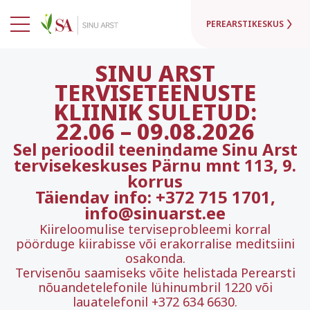
PEREARSTIKESKUS
SINU ARST
TERVISETEENUSTE
KLIINIK SULETUD:
22.06
–
09.08.2026
Sel perioodil teenindame Sinu Arst
tervisekeskuses Pärnu mnt 113, 9.
korrus
Täiendav info: +372 715 1701,
info@sinuarst.ee
Kiireloomulise terviseprobleemi korral
pöörduge kiirabisse või erakorralise meditsiini
osakonda.
Tervisenõu saamiseks võite helistada Perearsti
nõuandetelefonile lühinumbril 1220 või
lauatelefonil +372 634 6630.