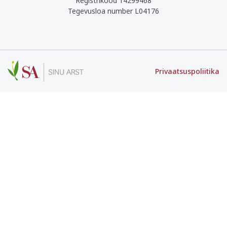
Registrikood 14299468
Tegevusloa number L04176
Privaatsuspoliitika