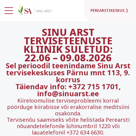
PEREARSTIKESKUS
SINU ARST
TERVISETEENUSTE
KLIINIK SULETUD:
22.06
–
09.08.2026
Sel perioodil teenindame Sinu Arst
tervisekeskuses Pärnu mnt 113, 9.
korrus
Täiendav info: +372 715 1701,
info@sinuarst.ee
Kiireloomulise terviseprobleemi korral
pöörduge kiirabisse või erakorralise meditsiini
osakonda.
Tervisenõu saamiseks võite helistada Perearsti
nõuandetelefonile lühinumbril 1220 või
lauatelefonil +372 634 6630.