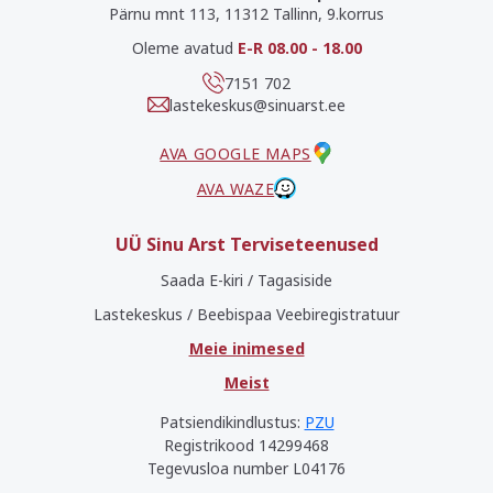
Pärnu mnt 113, 11312 Tallinn, 9.korrus
Oleme avatud
E-R 08.00 - 18.00
7151 702
lastekeskus@sinuarst.ee
AVA GOOGLE MAPS
AVA WAZE
UÜ Sinu Arst Terviseteenused
Saada E-kiri / Tagasiside
Lastekeskus / Beebispaa Veebiregistratuur
Meie inimesed
Meist
Patsiendikindlustus:
PZU
Registrikood 14299468
Tegevusloa number L04176