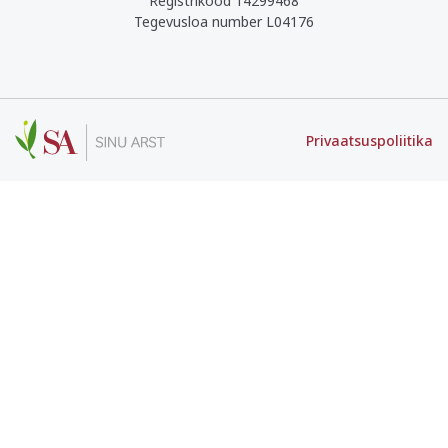
Registrikood 14299468
Tegevusloa number L04176
Privaatsuspoliitika