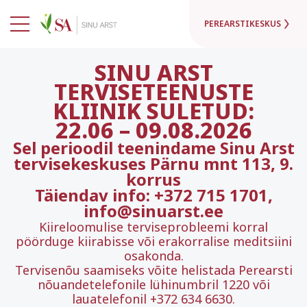
PEREARSTIKESKUS
SINU ARST
TERVISETEENUSTE
KLIINIK SULETUD:
22.06
–
09.08.2026
Sel perioodil teenindame Sinu Arst
tervisekeskuses Pärnu mnt 113, 9.
korrus
Täiendav info: +372 715 1701,
info@sinuarst.ee
Kiireloomulise terviseprobleemi korral
pöörduge kiirabisse või erakorralise meditsiini
osakonda.
Tervisenõu saamiseks võite helistada Perearsti
nõuandetelefonile lühinumbril 1220 või
lauatelefonil +372 634 6630.