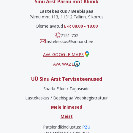
Sinu Arst Pärnu mnt Kliinik
Lastekeskus / Beebispaa
Pärnu mnt 113, 11312 Tallinn, 9.korrus
Oleme avatud
E-R 08.00 - 18.00
7151 702
lastekeskus@sinuarst.ee
AVA GOOGLE MAPS
AVA WAZE
UÜ Sinu Arst Terviseteenused
Saada E-kiri / Tagasiside
Lastekeskus / Beebispaa Veebiregistratuur
Meie inimesed
Meist
Patsiendikindlustus:
PZU