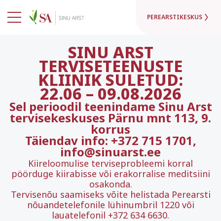
PEREARSTIKESKUS
SINU ARST
TERVISETEENUSTE
KLIINIK SULETUD:
22.06
–
09.08.2026
Sel perioodil teenindame Sinu Arst
tervisekeskuses Pärnu mnt 113, 9.
korrus
Täiendav info: +372 715 1701,
info@sinuarst.ee
Kiireloomulise terviseprobleemi korral
pöörduge kiirabisse või erakorralise meditsiini
osakonda.
Tervisenõu saamiseks võite helistada Perearsti
nõuandetelefonile lühinumbril 1220 või
lauatelefonil +372 634 6630.