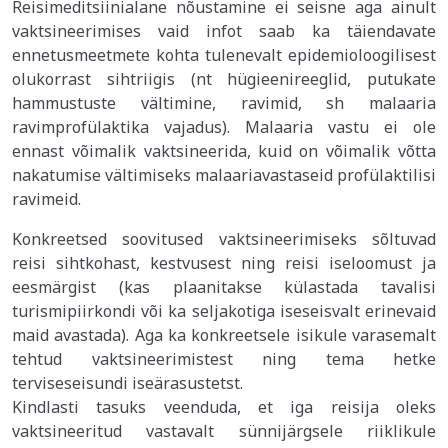
Reisimeditsiinialane nõustamine ei seisne aga ainult
vaktsineerimises vaid infot saab ka täiendavate
ennetusmeetmete kohta tulenevalt epidemioloogilisest
olukorrast sihtriigis (nt hügieenireeglid, putukate
hammustuste vältimine, ravimid, sh malaaria
ravimprofülaktika vajadus). Malaaria vastu ei ole
ennast võimalik vaktsineerida, kuid on võimalik võtta
nakatumise vältimiseks malaariavastaseid profülaktilisi
ravimeid.
Konkreetsed soovitused vaktsineerimiseks sõltuvad
reisi sihtkohast, kestvusest ning reisi iseloomust ja
eesmärgist (kas plaanitakse külastada tavalisi
turismipiirkondi või ka seljakotiga iseseisvalt erinevaid
maid avastada). Aga ka konkreetsele isikule varasemalt
tehtud vaktsineerimistest ning tema hetke
terviseseisundi iseärasustetst.
Kindlasti tasuks veenduda, et iga reisija oleks
vaktsineeritud vastavalt sünnijärgsele riiklikule