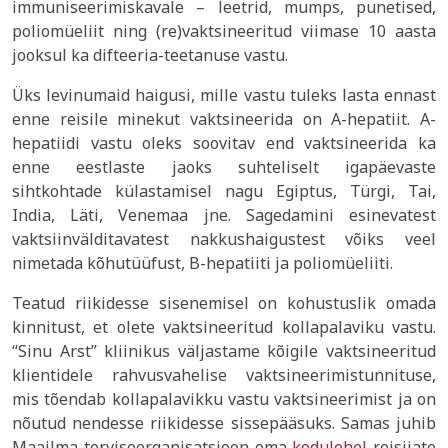
immuniseerimiskavale – leetrid, mumps, punetised,
poliomüeliit ning (re)vaktsineeritud viimase 10 aasta
jooksul ka difteeria-teetanuse vastu.
Üks levinumaid haigusi, mille vastu tuleks lasta ennast
enne reisile minekut vaktsineerida on A-hepatiit. A-
hepatiidi vastu oleks soovitav end vaktsineerida ka
enne eestlaste jaoks suhteliselt igapäevaste
sihtkohtade külastamisel nagu Egiptus, Türgi, Tai,
India, Läti, Venemaa jne. Sagedamini esinevatest
vaktsiinvälditavatest nakkushaigustest võiks veel
nimetada kõhutüüfust, B-hepatiiti ja poliomüeliiti.
Teatud riikidesse sisenemisel on kohustuslik omada
kinnitust, et olete vaktsineeritud kollapalaviku vastu.
“Sinu Arst” kliinikus väljastame kõigile vaktsineeritud
klientidele rahvusvahelise vaktsineerimistunnituse,
mis tõendab kollapalavikku vastu vaktsineerimist ja on
nõutud nendesse riikidesse sissepääsuks. Samas juhib
Maailma terviseorganisatsioon oma
kodulehel
reisijate