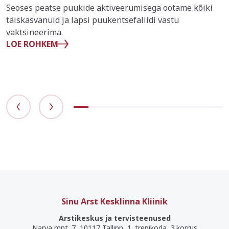
Seoses peatse puukide aktiveerumisega ootame kõiki
täiskasvanuid ja lapsi puukentsefaliidi vastu
vaktsineerima.
LOE ROHKEM
Sinu Arst Kesklinna Kliinik
Arstikeskus ja tervisteenused
Narva mnt. 7, 10117 Tallinn, 1. trepikoda, 3.korrus