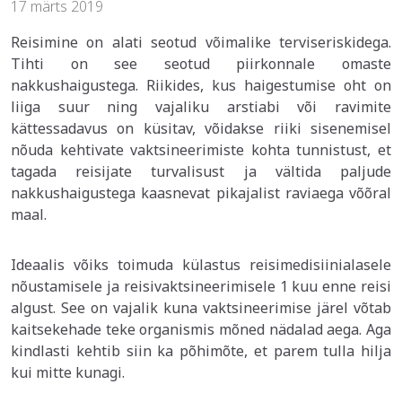
17 märts 2019
Reisimine on alati seotud võimalike terviseriskidega.
Tihti on see seotud piirkonnale omaste
nakkushaigustega. Riikides, kus haigestumise oht on
liiga suur ning vajaliku arstiabi või ravimite
kättessadavus on küsitav, võidakse riiki sisenemisel
nõuda kehtivate vaktsineerimiste kohta tunnistust, et
tagada reisijate turvalisust ja vältida paljude
nakkushaigustega kaasnevat pikajalist raviaega võõral
maal.
Ideaalis võiks toimuda külastus reisimedisiinialasele
nõustamisele ja reisivaktsineerimisele 1 kuu enne reisi
algust. See on vajalik kuna vaktsineerimise järel võtab
kaitsekehade teke organismis mõned nädalad aega. Aga
kindlasti kehtib siin ka põhimõte, et parem tulla hilja
kui mitte kunagi.