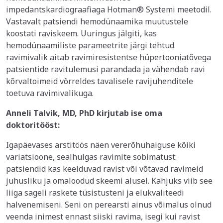
impedantskardiograafiaga Hotman® Systemi meetodil.
Vastavalt patsiendi hemodünaamika muutustele
koostati raviskeem. Uuringus jälgiti, kas
hemodünaamiliste parameetrite järgi tehtud
ravimivalik aitab ravimiresistentse hüpertooniatõvega
patsientide ravitulemusi parandada ja vähendab ravi
kõrvaltoimeid võrreldes tavalisele ravijuhenditele
toetuva ravimivalikuga.
Anneli Talvik, MD, PhD kirjutab ise oma
doktoritööst:
Igapäevases arstitöös näen vererõhuhaiguse kõiki
variatsioone, sealhulgas ravimite sobimatust:
patsiendid kas keelduvad ravist või võtavad ravimeid
juhusliku ja omaloodud skeemi alusel. Kahjuks viib see
liiga sageli raskete tüsistusteni ja elukvaliteedi
halvenemiseni. Seni on perearsti ainus võimalus olnud
veenda inimest ennast siiski ravima, isegi kui ravist