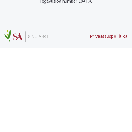
Tegevusloa number L04176
Privaatsuspoliitika