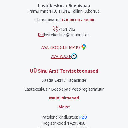
Lastekeskus / Beebispaa
Pärnu mnt 113, 11312 Tallinn, 9.korrus
Oleme avatud
E-R 08.00 - 18.00
7151 702
lastekeskus@sinuarst.ee
AVA GOOGLE MAPS
AVA WAZE
UÜ Sinu Arst Terviseteenused
Saada E-kiri / Tagasiside
Lastekeskus / Beebispaa Veebiregistratuur
Meie inimesed
Meist
Patsiendikindlustus:
PZU
Registrikood 14299468