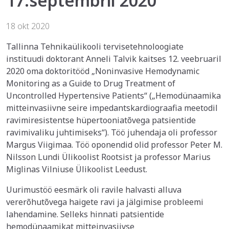
17.septembril 2020
18 okt 2020
Tallinna Tehnikaülikooli tervisetehnoloogiate
instituudi doktorant Anneli Talvik kaitses 12. veebruaril
2020 oma doktoritööd „Noninvasive Hemodynamic
Monitoring as a Guide to Drug Treatment of
Uncontrolled Hypertensive Patients“ („Hemodünaamika
mitteinvasiivne seire impedantskardiograafia meetodil
ravimiresistentse hüpertooniatõvega patsientide
ravimivaliku juhtimiseks“). Töö juhendaja oli professor
Margus Viigimaa. Töö oponendid olid professor Peter M.
Nilsson Lundi Ülikoolist Rootsist ja professor Marius
Miglinas Vilniuse Ülikoolist Leedust.
Uurimustöö eesmärk oli ravile halvasti alluva
vererõhutõvega haigete ravi ja jälgimise probleemi
lahendamine. Selleks hinnati patsientide
hemodünaamikat mitteinvasiivse