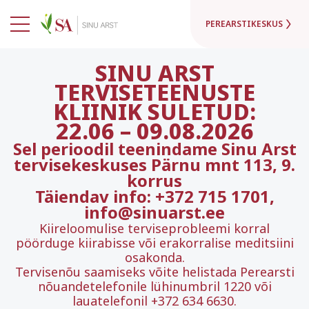
PEREARSTIKESKUS
SINU ARST
TERVISETEENUSTE
KLIINIK SULETUD:
22.06
–
09.08.2026
Sel perioodil teenindame Sinu Arst
tervisekeskuses Pärnu mnt 113, 9.
korrus
Täiendav info: +372 715 1701,
info@sinuarst.ee
Kiireloomulise terviseprobleemi korral
pöörduge kiirabisse või erakorralise meditsiini
osakonda.
Tervisenõu saamiseks võite helistada Perearsti
nõuandetelefonile lühinumbril 1220 või
lauatelefonil +372 634 6630.