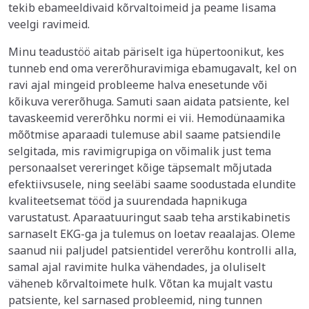
tekib ebameeldivaid kõrvaltoimeid ja peame lisama
veelgi ravimeid.
Minu teadustöö aitab päriselt iga hüpertoonikut, kes
tunneb end oma vererõhuravimiga ebamugavalt, kel on
ravi ajal mingeid probleeme halva enesetunde või
kõikuva vererõhuga. Samuti saan aidata patsiente, kel
tavaskeemid vererõhku normi ei vii. Hemodünaamika
mõõtmise aparaadi tulemuse abil saame patsiendile
selgitada, mis ravimigrupiga on võimalik just tema
personaalset vereringet kõige täpsemalt mõjutada
efektiivsusele, ning seeläbi saame soodustada elundite
kvaliteetsemat tööd ja suurendada hapnikuga
varustatust. Aparaatuuringut saab teha arstikabinetis
sarnaselt EKG-ga ja tulemus on loetav reaalajas. Oleme
saanud nii paljudel patsientidel vererõhu kontrolli alla,
samal ajal ravimite hulka vähendades, ja oluliselt
väheneb kõrvaltoimete hulk. Võtan ka mujalt vastu
patsiente, kel sarnased probleemid, ning tunnen