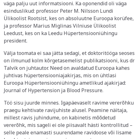
väga palju uut informatsiooni. Ka oponendid oli väga
esinduslikud: professor Peter M. Nilsson Lundi
Ülikoolist Rootsist, kes on absoluutne Euroopa korüfee,
ja professor Marius Miglinas Vilniuse Ülikoolist
Leedust, kes on ka Leedu Hüpertensiooniühingu
president.
Välja toomata ei saa jätta sedagi, et doktoritööga seoses
on ilmunud kolm kõrgetasemelist publikatsiooni, kus dr
Talvik on juhtautor. Need on avaldatud Euroopa kahes
juhtivas hüpertensiooniajakirjas, mis on ühtlasi
Euroopa Hüpertensiooniühingu ametlikud ajakirjad:
Journal of Hypertension ja Blood Pressure.
Töö sisu juurde minnes. Igapäevaselt ravime vererõhku
praegu kehtivate ravijuhiste alusel. Peamine näitaja,
millest ravis juhindume, on kabinetis mõõdetud
vererõhk, mis sageli ei ole piisavalt hästi kontrollitud –
selle peale enamasti suurendame ravidoose või lisame