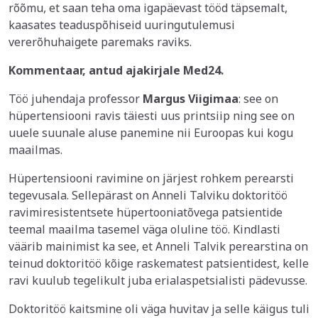
rõõmu, et saan teha oma igapäevast tööd täpsemalt,
kaasates teaduspõhiseid uuringutulemusi
vererõhuhaigete paremaks raviks.
Kommentaar, antud ajakirjale Med24.
Töö juhendaja professor
Margus Viigimaa
: see on
hüpertensiooni ravis täiesti uus printsiip ning see on
uuele suunale aluse panemine nii Euroopas kui kogu
maailmas.
Hüpertensiooni ravimine on järjest rohkem perearsti
tegevusala. Sellepärast on Anneli Talviku doktoritöö
ravimiresistentsete hüpertooniatõvega patsientide
teemal maailma tasemel väga oluline töö. Kindlasti
väärib mainimist ka see, et Anneli Talvik perearstina on
teinud doktoritöö kõige raskematest patsientidest, kelle
ravi kuulub tegelikult juba erialaspetsialisti pädevusse.
Doktoritöö kaitsmine oli väga huvitav ja selle käigus tuli