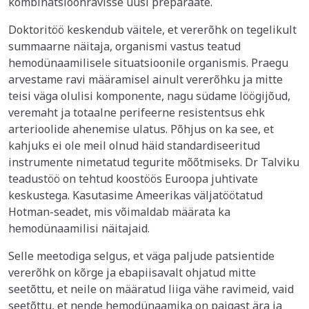
kombinatsioonravisse uusi preparaate.
Doktoritöö keskendub väitele, et vererõhk on tegelikult
summaarne näitaja, organismi vastus teatud
hemodünaamilisele situatsioonile organismis. Praegu
arvestame ravi määramisel ainult vererõhku ja mitte
teisi väga olulisi komponente, nagu südame löögijõud,
veremaht ja totaalne perifeerne resistentsus ehk
arterioolide ahenemise ulatus. Põhjus on ka see, et
kahjuks ei ole meil olnud häid standardiseeritud
instrumente nimetatud tegurite mõõtmiseks. Dr Talviku
teadustöö on tehtud koostöös Euroopa juhtivate
keskustega. Kasutasime Ameerikas väljatöötatud
Hotman-seadet, mis võimaldab määrata ka
hemodünaamilisi näitajaid.
Selle meetodiga selgus, et väga paljude patsientide
vererõhk on kõrge ja ebapiisavalt ohjatud mitte
seetõttu, et neile on määratud liiga vähe ravimeid, vaid
seetõttu, et nende hemodünaamika on paigast ära ja