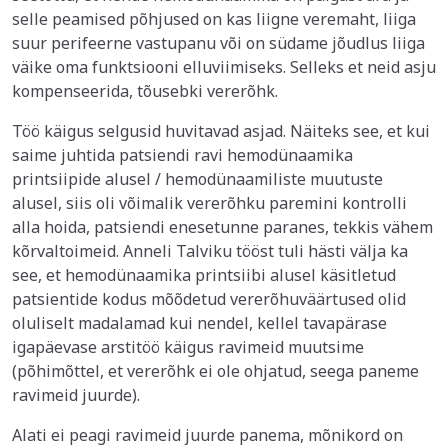
selle peamised põhjused on kas liigne veremaht, liiga
suur perifeerne vastupanu või on südame jõudlus liiga
väike oma funktsiooni elluviimiseks. Selleks et neid asju
kompenseerida, tõusebki vererõhk.
Töö käigus selgusid huvitavad asjad. Näiteks see, et kui
saime juhtida patsiendi ravi hemodünaamika
printsiipide alusel / hemodünaamiliste muutuste
alusel, siis oli võimalik vererõhku paremini kontrolli
alla hoida, patsiendi enesetunne paranes, tekkis vähem
kõrvaltoimeid. Anneli Talviku tööst tuli hästi välja ka
see, et hemodünaamika printsiibi alusel käsitletud
patsientide kodus mõõdetud vererõhuväärtused olid
oluliselt madalamad kui nendel, kellel tavapärase
igapäevase arstitöö käigus ravimeid muutsime
(põhimõttel, et vererõhk ei ole ohjatud, seega paneme
ravimeid juurde).
Alati ei peagi ravimeid juurde panema, mõnikord on