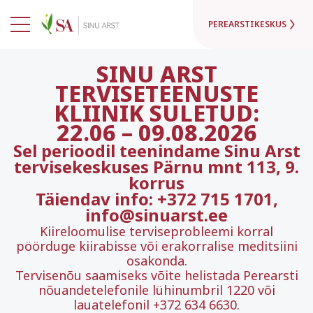
PEREARSTIKESKUS
SINU ARST
TERVISETEENUSTE
KLIINIK SULETUD:
22.06
–
09.08.2026
Sel perioodil teenindame Sinu Arst
tervisekeskuses Pärnu mnt 113, 9.
korrus
Täiendav info: +372 715 1701,
info@sinuarst.ee
Kiireloomulise terviseprobleemi korral
pöörduge kiirabisse või erakorralise meditsiini
osakonda.
Tervisenõu saamiseks võite helistada Perearsti
nõuandetelefonile lühinumbril 1220 või
lauatelefonil +372 634 6630.