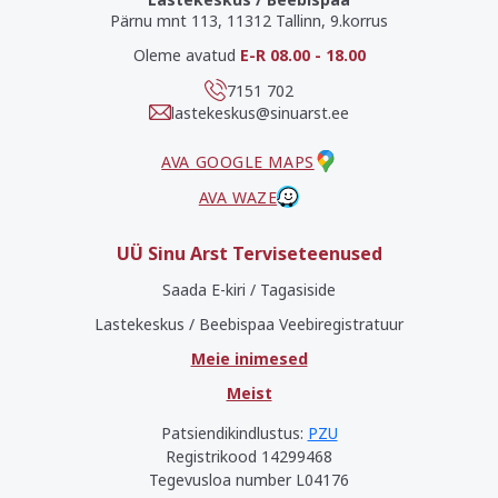
Pärnu mnt 113, 11312 Tallinn, 9.korrus
Oleme avatud
E-R 08.00 - 18.00
7151 702
lastekeskus@sinuarst.ee
AVA GOOGLE MAPS
AVA WAZE
UÜ Sinu Arst Terviseteenused
Saada E-kiri / Tagasiside
Lastekeskus / Beebispaa Veebiregistratuur
Meie inimesed
Meist
Patsiendikindlustus:
PZU
Registrikood 14299468
Tegevusloa number L04176