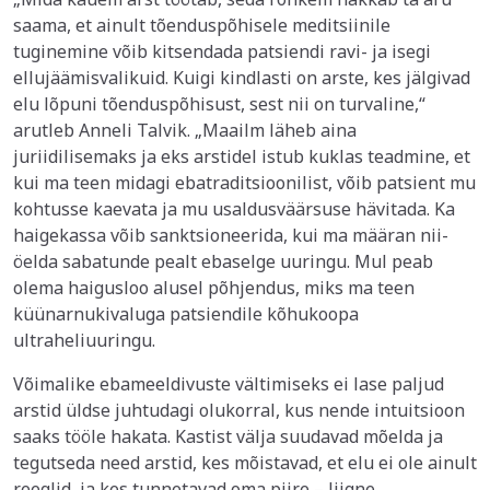
saama, et ainult tõenduspõhisele meditsiinile
tuginemine võib kitsendada patsiendi ravi- ja isegi
ellujäämisvalikuid. Kuigi kindlasti on arste, kes jälgivad
elu lõpuni tõenduspõhisust, sest nii on turvaline,“
arutleb Anneli Talvik. „Maailm läheb aina
juriidilisemaks ja eks arstidel istub kuklas teadmine, et
kui ma teen midagi ebatraditsioonilist, võib patsient mu
kohtusse kaevata ja mu usaldusväärsuse hävitada. Ka
haigekassa võib sanktsioneerida, kui ma määran nii-
öelda sabatunde pealt ebaselge uuringu. Mul peab
olema haigusloo alusel põhjendus, miks ma teen
küünarnukivaluga patsiendile kõhukoopa
ultraheliuuringu.
Võimalike ebameeldivuste vältimiseks ei lase paljud
arstid üldse juhtudagi olukorral, kus nende intuitsioon
saaks tööle hakata. Kastist välja suudavad mõelda ja
tegutseda need arstid, kes mõistavad, et elu ei ole ainult
reeglid, ja kes tunnetavad oma piire – liigne