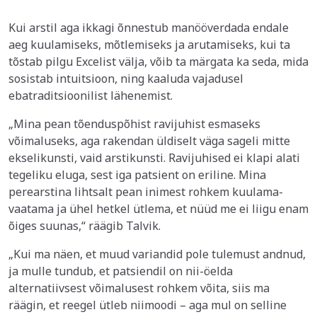
Kui arstil aga ikkagi õnnestub manööverdada endale
aeg kuulamiseks, mõtlemiseks ja arutamiseks, kui ta
tõstab pilgu Excelist välja, võib ta märgata ka seda, mida
sosistab intuitsioon, ning kaaluda vajadusel
ebatraditsioonilist lähenemist.
„Mina pean tõenduspõhist ravijuhist esmaseks
võimaluseks, aga rakendan üldiselt väga sageli mitte
ekselikunsti, vaid arstikunsti. Ravijuhised ei klapi alati
tegeliku eluga, sest iga patsient on eriline. Mina
perearstina lihtsalt pean inimest rohkem kuulama-
vaatama ja ühel hetkel ütlema, et nüüd me ei liigu enam
õiges suunas,“ räägib Talvik.
„Kui ma näen, et muud variandid pole tulemust andnud,
ja mulle tundub, et patsiendil on nii-öelda
alternatiivsest võimalusest rohkem võita, siis ma
räägin, et reegel ütleb niimoodi – aga mul on selline