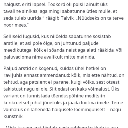
haigust, eriti lapsel. Tookord oli poisil ainult üks
tavaline sinikas, aga mingi sabatunne ütles mulle, et
seda tuleb uurida,“ räägib Talvik. „Nüüdseks on ta terve
noor mees.“
Selliseid lugusid, kus niiöelda sabatunne sosistab
arstile, et asi pole õige, on juhtunud paljude
meedikutega, kõik ei söanda neist aga alati rääkida. Või
paluvad oma nime avalikult mitte mainida.
Paljud arstid on kogenud, kuidas ühel hetkel on
ravijuhis ennast ammendanud: kõik, mis ette nähtud, on
tehtud, aga patsient ei parane, kuigi võiks, sest otsest
takistust nagu ei ole. Siit edasi on kaks võimalust. Üks
variant on tunnistada tõenduspõhine meditsiin
konkreetsel juhul jõuetuks ja jääda lootma imele. Teine
võimalus on läheneda haigusele loominguliselt – nagu
kunstnik.
„Mida kauem arst töötab, seda rohkem hakkab ta aru