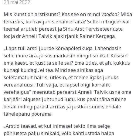
20 mai 2022
Mis kunst on arstikunst? Kas see on mingi
voodoo?
Mida
teha siis, kui ravijuhis enam ei aita? Sellel intrigeerival
teemal arutleb pereast ja Sinu Arst Terviseteenuste
looja dr Anneli Talvik ajakirjanik Rainer Kergega.
„Laps tuli arsti juurde kõrvapõletikuga. Lahendasin
selle mure ära, ja siis märkasin mingit sinikat. Küsisin
ema käest, et kust ta selle sai? Ema ütles, et ah, kukkus
kunagi kuidagi, ei tea. Mind see sinikas aga
seletamatult häiris, ütlesin, et teeme igaks juhuks
vereanalüüsi. Tuli välja, et lapsel oligi korralik
verehaigus“ meenutab perearst Anneli Talvik üsna oma
karjääri alguses juhtunud lugu, kus pealtnäha tühine
detail millegipärast ärritas ja justkui sundis endale
tähelepanu pöörama.
„Arstid teavad, et kui inimesel tekib ilma selge
põhjuseta palju sinikaid, võib kahtlustada halba