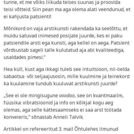
tunne, et me võiks liikuda teises suunas ja proovida
teisi võtteid. Siin pean ma aga olema alati veendunud, et
ei kahjusta patsienti!
Mõnikord on vaja arstikunsti rakendada ka seetõttu, et
muidu satuvad inimesed posijate juurde, kes ei paku
patsiendile arsti ega kunsti, aga kellel on
aega. Patsient
võrdsustab sageli talle kulutatud aja abi kvaliteediga,
usaldades pimesi.“
Hea küll, kust aga ikkagi tuleb see intuitsioon, nii-öelda
sabaotsa- või seljaajusosin, mille kuulmine ja teinekord
ka kuulamine tundub kuuluvat arstikunsti juurde?
„See ei ole mingisugune
voodoo
, see on kvantmaailm,
füüsika: vibratsioonid ja info on kõikjal kogu aeg
olemas, aga selle kättesaamiseks ei saa arst töötada
konveieris,“ sõnastab Anneli Talvik.
Artikkel on refereeritud 3. mail Õhtulehes ilmunud