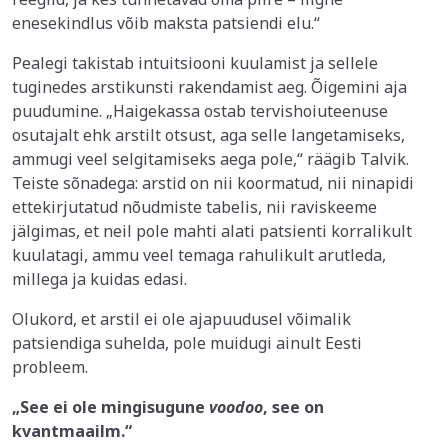
enesekindlus võib maksta patsiendi elu.“
Pealegi takistab intuitsiooni kuulamist ja sellele
tuginedes arstikunsti rakendamist aeg. Õigemini aja
puudumine. „Haigekassa ostab tervishoiuteenuse
osutajalt ehk arstilt otsust, aga selle langetamiseks,
ammugi veel selgitamiseks aega pole,“ räägib Talvik.
Teiste sõnadega: arstid on nii koormatud, nii ninapidi
ettekirjutatud nõudmiste tabelis, nii raviskeeme
jälgimas, et neil pole mahti alati patsienti korralikult
kuulatagi, ammu veel temaga rahulikult arutleda,
millega ja kuidas edasi.
Olukord, et arstil ei ole ajapuudusel võimalik
patsiendiga suhelda, pole muidugi ainult Eesti
probleem.
„See ei ole mingisugune
voodoo
, see on
kvantmaailm.“