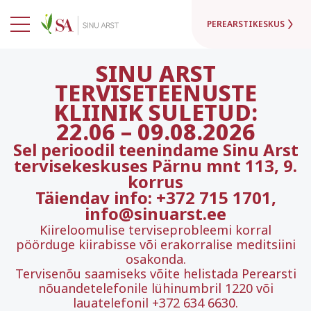
PEREARSTIKESKUS
SINU ARST
TERVISETEENUSTE
KLIINIK SULETUD:
22.06
–
09.08.2026
Sel perioodil teenindame Sinu Arst
tervisekeskuses Pärnu mnt 113, 9.
korrus
Täiendav info: +372 715 1701,
info@sinuarst.ee
Kiireloomulise terviseprobleemi korral
pöörduge kiirabisse või erakorralise meditsiini
osakonda.
Tervisenõu saamiseks võite helistada Perearsti
nõuandetelefonile lühinumbril 1220 või
lauatelefonil +372 634 6630.