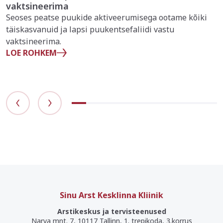
vaktsineerima
Seoses peatse puukide aktiveerumisega ootame kõiki
täiskasvanuid ja lapsi puukentsefaliidi vastu
vaktsineerima.
LOE ROHKEM
Sinu Arst Kesklinna Kliinik
Arstikeskus ja tervisteenused
Narva mnt. 7, 10117 Tallinn, 1. trepikoda, 3.korrus