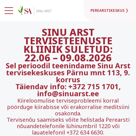
PEREARSTIKESKUS
SINU ARST
TERVISETEENUSTE
KLIINIK SULETUD:
22.06
–
09.08.2026
Sel perioodil teenindame Sinu Arst
tervisekeskuses Pärnu mnt 113, 9.
korrus
Täiendav info: +372 715 1701,
info@sinuarst.ee
Kiireloomulise terviseprobleemi korral
pöörduge kiirabisse või erakorralise meditsiini
osakonda.
Tervisenõu saamiseks võite helistada Perearsti
nõuandetelefonile lühinumbril 1220 või
lauatelefonil +372 634 6630.