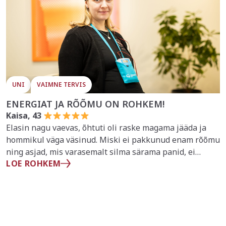
UNI
VAIMNE TERVIS
ENERGIAT JA RÕÕMU ON ROHKEM!
Kaisa, 43
Elasin nagu vaevas, õhtuti oli raske magama jääda ja
hommikul väga väsinud. Miski ei pakkunud enam rõõmu
ning asjad, mis varasemalt silma särama panid, ei
LOE ROHKEM
huvitanud enam.