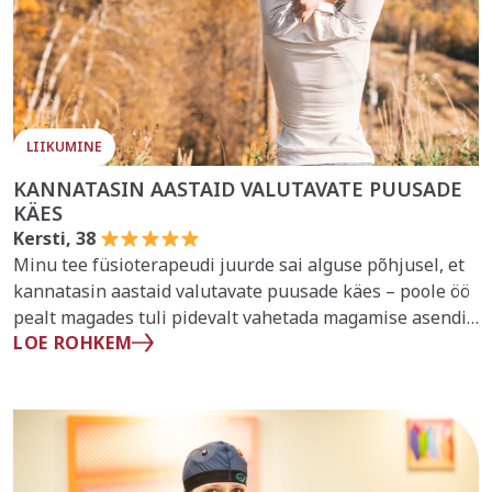
LIIKUMINE
KANNATASIN AASTAID VALUTAVATE PUUSADE
KÄES
Kersti, 38
Minu tee füsioterapeudi juurde sai alguse põhjusel, et
kannatasin aastaid valutavate puusade käes – poole öö
pealt magades tuli pidevalt vahetada magamise asendit
LOE ROHKEM
ja üldiselt magasin alati padi põlvede vahel – see andis
leevendust.