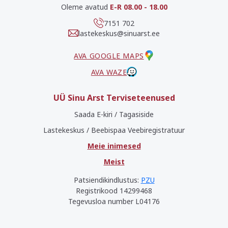
Oleme avatud
E-R 08.00 - 18.00
7151 702
lastekeskus@sinuarst.ee
AVA GOOGLE MAPS
AVA WAZE
UÜ Sinu Arst Terviseteenused
Saada E-kiri / Tagasiside
Lastekeskus / Beebispaa Veebiregistratuur
Meie inimesed
Meist
Patsiendikindlustus:
PZU
Registrikood 14299468
Tegevusloa number L04176