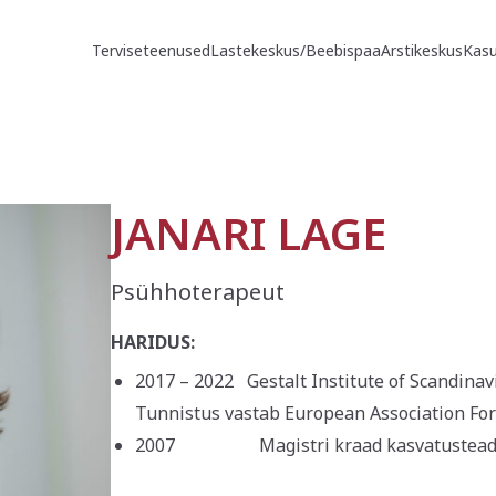
Terviseteenused
Lastekeskus/Beebispaa
Arstikeskus
Kasu
JANARI LAGE
Psühhoterapeut
HARIDUS:
2017 – 2022 Gestalt Institute of Scandinavi
Tunnistus vastab European Association For 
2007 Magistri kraad kasvatustead