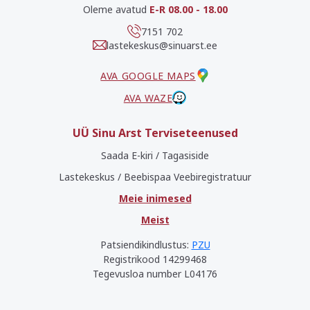
Oleme avatud
E-R 08.00 - 18.00
7151 702
lastekeskus@sinuarst.ee
AVA GOOGLE MAPS
AVA WAZE
UÜ Sinu Arst Terviseteenused
Saada E-kiri / Tagasiside
Lastekeskus / Beebispaa Veebiregistratuur
Meie inimesed
Meist
Patsiendikindlustus:
PZU
Registrikood 14299468
Tegevusloa number L04176